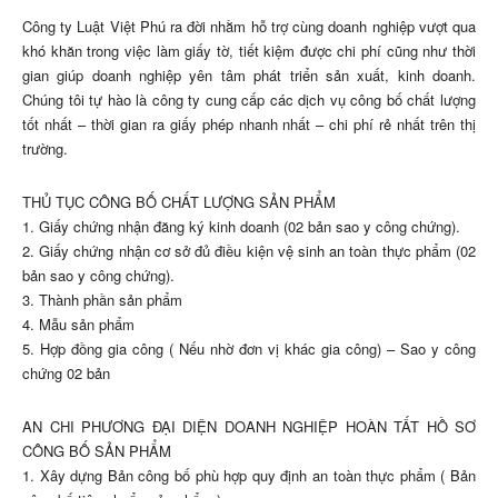
Công ty Luật Việt Phú ra đời nhằm hỗ trợ cùng doanh nghiệp vượt qua
khó khăn trong việc làm giấy tờ, tiết kiệm được chi phí cũng như thời
gian giúp doanh nghiệp yên tâm phát triển sản xuất, kinh doanh.
Chúng tôi tự hào là công ty cung cấp các dịch vụ công bố chất lượng
tốt nhất – thời gian ra giấy phép nhanh nhất – chi phí rẻ nhất trên thị
trường.
THỦ TỤC CÔNG BỐ CHẤT LƯỢNG SẢN PHẨM
1. Giấy chứng nhận đăng ký kinh doanh (02 bản sao y công chứng).
2. Giấy chứng nhận cơ sở đủ điều kiện vệ sinh an toàn thực phẩm (02
bản sao y công chứng).
3. Thành phần sản phẩm
4. Mẫu sản phẩm
5. Hợp đồng gia công ( Nếu nhờ đơn vị khác gia công) – Sao y công
chứng 02 bản
AN CHI PHƯƠNG ĐẠI DIỆN DOANH NGHIỆP HOÀN TẤT HỒ SƠ
CÔNG BỐ SẢN PHẨM
1. Xây dựng Bản công bố phù hợp quy định an toàn thực phẩm ( Bản