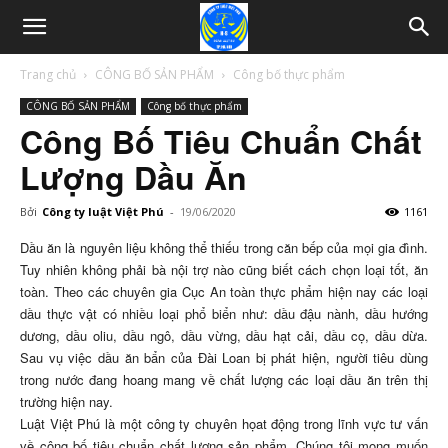
Trang chủ
CÔNG BỐ SẢN PHẨM
Công bố thực phẩm
CÔNG BỐ SẢN PHẨM
Công bố thực phẩm
Công Bố Tiêu Chuẩn Chất
Lượng Dầu Ăn
Bởi
Công ty luật Việt Phú
-
19/06/2020
1161
Dầu ăn là nguyên liệu không thể thiếu trong căn bếp của mọi gia đình.
Tuy nhiên không phải bà nội trợ nào cũng biết cách chọn loại tốt, ăn
toàn. Theo các chuyên gia Cục An toàn thực phẩm hiện nay các loại
dầu thực vật có nhiều loại phổ biển như: dầu đậu nành, dầu hướng
dương, dầu oliu, dầu ngô, dầu vừng, dầu hạt cải, dầu cọ, dầu dừa.
Sau vụ việc dầu ăn bẩn của Đài Loan bị phát hiện, người tiêu dùng
trong nước đang hoang mang về chất lượng các loại dầu ăn trên thị
trường hiện nay.
Luật Việt Phú là một công ty chuyên họat động trong lĩnh vực tư vấn
về công bố tiêu chuẩn chất lượng sản phẩm, Chúng tôi mong muốn