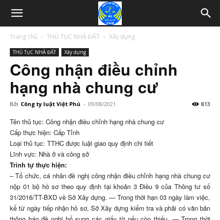
Trang chủ
THỦ TỤC NHÀ ĐẤT
Xây dựng
THỦ TỤC NHÀ ĐẤT
Xây dựng
Công nhận điều chỉnh
hạng nhà chung cư
Bởi
Công ty luật Việt Phú
-
09/08/2021
813
Tên thủ tục: Công nhận điều chỉnh hạng nhà chung cư
Cấp thực hiện: Cấp Tỉnh
Loại thủ tục: TTHC được luật giao quy định chi tiết
Lĩnh vực: Nhà ở và công sở
Trình tự thực hiện:
– Tổ chức, cá nhân đề nghị công nhận điều chỉnh hạng nhà chung cư
nộp 01 bộ hồ sơ theo quy định tại khoản 3 Điều 9 của Thông tư số
31/2016/TT-BXD về Sở Xây dựng. — Trong thời hạn 03 ngày làm việc,
kể từ ngày tiếp nhận hồ sơ, Sở Xây dựng kiểm tra và phải có văn bản
thông báo đề nghị bổ sung các giấy tờ nếu còn thiếu. — Trong thời