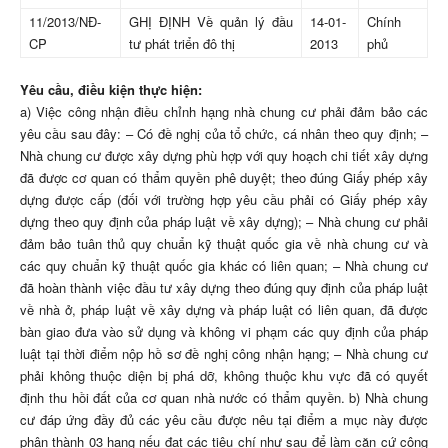
11/2013/NĐ-
GHỊ ĐỊNH Về quản lý đầu
14-01-
Chính
CP
tư phát triển đô thị
2013
phủ
Yêu cầu, điều kiện thực hiện:
a) Việc công nhận điều chỉnh hạng nhà chung cư phải đảm bảo các
yêu cầu sau đây: – Có đề nghị của tổ chức, cá nhân theo quy định; –
Nhà chung cư được xây dựng phù hợp với quy hoạch chi tiết xây dựng
đã được cơ quan có thẩm quyền phê duyệt; theo đúng Giấy phép xây
dựng được cấp (đối với trường hợp yêu cầu phải có Giấy phép xây
dựng theo quy định của pháp luật về xây dựng); – Nhà chung cư phải
đảm bảo tuân thủ quy chuẩn kỹ thuật quốc gia về nhà chung cư và
các quy chuẩn kỹ thuật quốc gia khác có liên quan; – Nhà chung cư
đã hoàn thành việc đầu tư xây dựng theo đúng quy định của pháp luật
về nhà ở, pháp luật về xây dựng và pháp luật có liên quan, đã được
bàn giao đưa vào sử dụng và không vi phạm các quy định của pháp
luật tại thời điểm nộp hồ sơ đề nghị công nhận hạng; – Nhà chung cư
phải không thuộc diện bị phá dỡ, không thuộc khu vực đã có quyết
định thu hồi đất của cơ quan nhà nước có thẩm quyền. b) Nhà chung
cư đáp ứng đầy đủ các yêu cầu được nêu tại điểm a mục này được
phân thành 03 hạng nếu đạt các tiêu chí như sau để làm căn cứ công