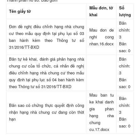
Mẫu đơn, tờ
Số
Tên giấy tờ
khai
lượng
Bản
Đơn đề nghị điều chỉnh hạng nhà chung
Mau don de
chính:
cư theo mẫu quy định tại phụ lục số 03
nghi cong
3
ban hành kèm theo Thông tư số
nhan.16.docx
Bản
31/2016/TT-BXD
sao: 0
Bản tự kê khai, đánh giá phân hạng nhà
Bản
chung cư của tổ chức, cá nhân đề nghị
chính:
điều chỉnh hạng nhà chung cư theo mẫu
3
quy định tại phụ lục số 04 ban hành kèm
Bản
theo Thông tư số 31/2016/TT-BXD
sao: 0
Mau ban tu
Bản
ke khai danh
Bản sao có chứng thực quyết định công
chính:
gia phan
nhận hạng nhà chung cư đang còn thời
3
hạng nha
hạn
Bản
chung
sao: 0
cu.17.docx