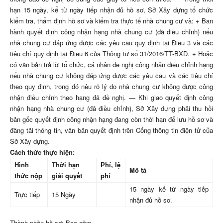
hạn 15 ngày, kể từ ngày tiếp nhận đủ hồ sơ, Sở Xây dựng tổ chức
kiểm tra, thẩm định hồ sơ và kiểm tra thực tế nhà chung cư và: + Ban
hành quyết định công nhận hạng nhà chung cư (đã điều chỉnh) nếu
nhà chung cư đáp ứng được các yêu cầu quy định tại Điều 3 và các
tiêu chí quy định tại Điều 6 của Thông tư số 31/2016/TT-BXD. + Hoặc
có văn bản trả lời tổ chức, cá nhân đề nghị công nhận điều chỉnh hạng
nếu nhà chung cư không đáp ứng được các yêu cầu và các tiêu chí
theo quy định, trong đó nêu rõ lý do nhà chung cư không được công
nhận điều chỉnh theo hạng đã đề nghị. — Khi giao quyết định công
nhận hạng nhà chung cư (đã điều chỉnh), Sở Xây dựng phải thu hồi
bản gốc quyết định công nhận hạng đang còn thời hạn để lưu hồ sơ và
đăng tải thông tin, văn bản quyết định trên Cổng thông tin điện tử của
Sở Xây dựng.
Cách thức thực hiện:
Hình
Thời hạn
Phí, lệ
Mô tả
thức nộp
giải quyết
phí
15 ngày kể từ ngày tiếp
Trực tiếp
15 Ngày
nhận đủ hồ sơ.
Thành phần hồ sơ: Bao gồm