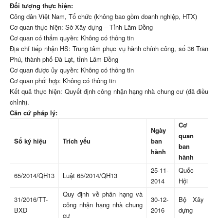
Đối tượng thực hiện:
Công dân Việt Nam, Tổ chức (không bao gồm doanh nghiệp, HTX)
Cơ quan thực hiện: Sở Xây dựng – Tỉnh Lâm Đồng
Cơ quan có thẩm quyền: Không có thông tin
Địa chỉ tiếp nhận HS: Trung tâm phục vụ hành chính công, số 36 Trần
Phú, thành phố Đà Lạt, tỉnh Lâm Đồng
Cơ quan được ủy quyền: Không có thông tin
Cơ quan phối hợp: Không có thông tin
Kết quả thực hiện: Quyết định công nhận hạng nhà chung cư (đã điều
chỉnh).
Căn cứ pháp lý:
Cơ
Ngày
quan
Số ký hiệu
Trích yếu
ban
ban
hành
hành
25-11-
Quốc
65/2014/QH13
Luật 65/2014/QH13
2014
Hội
Quy định về phân hạng và
31/2016/TT-
30-12-
Bộ Xây
công nhận hạng nhà chung
BXD
2016
dựng
cư