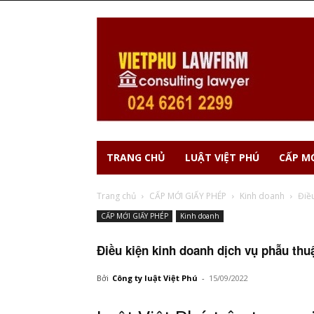
TRANG CHỦ
LUẬT VIỆT PHÚ
CẤP MỚ
Trang chủ
CẤP MỚI GIẤY PHÉP
Kinh doanh
Điề
CẤP MỚI GIẤY PHÉP
Kinh doanh
Điều kiện kinh doanh dịch vụ phẫu th
Bởi
Công ty luật Việt Phú
-
15/09/2022