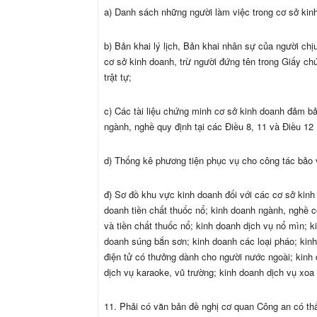
a) Danh sách những người làm việc trong cơ sở kin
b) Bản khai lý lịch, Bản khai nhân sự của người chịu
cơ sở kinh doanh, trừ người đứng tên trong Giấy ch
trật tự;
c) Các tài liệu chứng minh cơ sở kinh doanh đảm bảo
ngành, nghề quy định tại các Điều 8, 11 và Điều 12 
d) Thống kê phương tiện phục vụ cho công tác bảo 
đ) Sơ đồ khu vực kinh doanh đối với các cơ sở kinh 
doanh tiền chất thuốc nổ; kinh doanh ngành, nghề c
và tiền chất thuốc nổ; kinh doanh dịch vụ nổ mìn; k
doanh súng bắn sơn; kinh doanh các loại pháo; kinh
điện tử có thưởng dành cho người nước ngoài; kinh 
dịch vụ karaoke, vũ trường; kinh doanh dịch vụ xoa
11. Phải có văn bản đề nghị cơ quan Công an có th