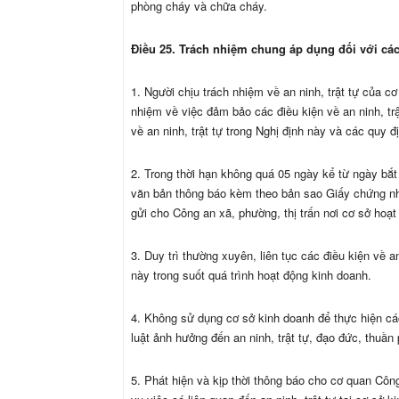
phòng cháy và chữa cháy.
Điều 25. Trách nhiệm chung áp dụng đối với cá
1. Người chịu trách nhiệm về an ninh, trật tự của cơ
nhiệm về việc đảm bảo các điều kiện về an ninh, trậ
về an ninh, trật tự trong Nghị định này và các quy đ
2. Trong thời hạn không quá 05 ngày kể từ ngày bắt
văn bản thông báo kèm theo bản sao Giấy chứng nhận
gửi cho Công an xã, phường, thị trấn nơi cơ sở hoạt
3. Duy trì thường xuyên, liên tục các điều kiện về an
này trong suốt quá trình hoạt động kinh doanh.
4. Không sử dụng cơ sở kinh doanh để thực hiện cá
luật ảnh hưởng đến an ninh, trật tự, đạo đức, thuần
5. Phát hiện và kịp thời thông báo cho cơ quan Côn