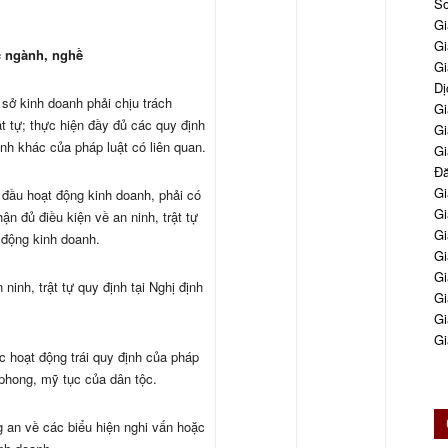
So
Gi
Gi
c ngành, nghề
Gi
Dị
 sở kinh doanh phải chịu trách
Gi
t tự; thực hiện đầy đủ các quy định
Gi
ịnh khác của pháp luật có liên quan.
Gi
Đă
Gi
 đầu hoạt động kinh doanh, phải có
Gi
 đủ điều kiện về an ninh, trật tự
Gi
 động kinh doanh.
Gi
Gi
 ninh, trật tự quy định tại Nghị định
Gi
Gi
Gi
c hoạt động trái quy định của pháp
 phong, mỹ tục của dân tộc.
g an về các biểu hiện nghi vấn hoặc