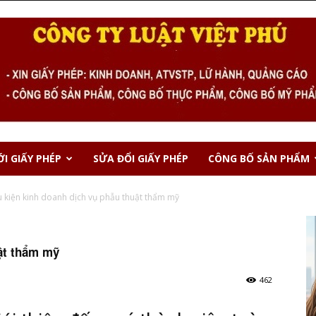
I GIẤY PHÉP
SỬA ĐỔI GIẤY PHÉP
CÔNG BỐ SẢN PHẨM
u kiện kinh doanh dịch vụ phẫu thuật thẩm mỹ
uật thẩm mỹ
462