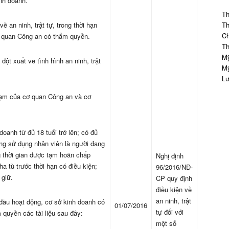
inh doanh.
Th
 an ninh, trật tự, trong thời hạn
Th
Ch
ơ quan Công an có thẩm quyền.
Th
Mỹ
ột xuất về tình hình an ninh, trật
Mỹ
Lư
phạm của cơ quan Công an và cơ
oanh từ đủ 18 tuổi trở lên; có đủ
ng sử dụng nhân viên là người đang
ong thời gian được tạm hoãn chấp
Nghị định
ha tù trước thời hạn có điều kiện;
96/2016/NĐ-
 giữ.
CP quy định
điều kiện về
an ninh, trật
 đầu hoạt động, cơ sở kinh doanh có
01/07/2016
tự đối với
quyền các tài liệu sau đây:
một số