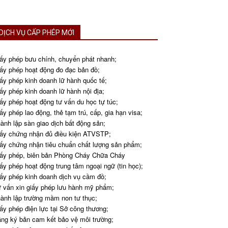
DỊCH VỤ CẤP PHÉP MỚI
ấy phép bưu chính, chuyển phát nhanh;
ấy phép hoạt động đo đạc bản đồ;
ấy phép kinh doanh lữ hành quốc tế;
ấy phép kinh doanh lữ hành nội địa;
ấy phép hoạt động tư vấn du học tự túc;
ấy phép lao động, thẻ tạm trú, cấp, gia hạn visa;
ành lập sàn giao dịch bất động sản;
ấy chứng nhận đủ điều kiện ATVSTP;
ấy chứng nhận tiêu chuẩn chất lượng sản phẩm;
ấy phép, biên bản Phòng Cháy Chữa Cháy
ấy phép hoạt động trung tâm ngoại ngữ (tin học);
ấy phép kinh doanh dịch vụ cầm đồ;
 vấn xin giấy phép lưu hành mỹ phẩm;
ành lập trường mầm non tư thục;
ấy phép điện lực tại Sở công thương;
ng ký bản cam kết bảo vệ môi trường;