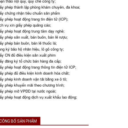
ạn thảo nội quy, quy chế công ty;
ấy phép thành lập phòng khám chuyên, đa khoa;
ấy chứng nhận tiêu chuẩn sản phẩm
ấy phép hoạt động trang tin điện tử (ICP);
ch vụ xin giấy phép quảng cáo;
ấy phép hoạt động trung tâm dạy nghề;
ấy phép sản xuất, bán buôn, bán lẻ rượu;
ấy phép bán buôn, bán lẻ thuốc lá;
ng ký bảo hộ nhãn hiệu, lô gô công ty;
ấy CN đủ điều kiện sản xuất phim
ấy đăng ký tổ chức bán hàng đa cấp;
ấy phép hoạt động trang thông tin điện tử ICP;
ấy phép đủ điều kiện kinh doanh hóa chất;
ấy phép kinh doanh vận tải bằng xe ô tô;
ấy phép khuyến mãi theo chương trình;
ấy phép mở VPĐD tại nước ngoài;
ấy phép hoạt động dịch vụ xuất khẩu lao động;
CÔNG BỐ SẢN PHẨM