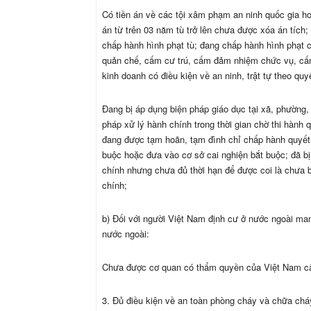
Có tiền án về các tội xâm phạm an ninh quốc gia hoặ
án từ trên 03 năm tù trở lên chưa được xóa án tích;
chấp hành hình phạt tù; đang chấp hành hình phạt c
quản chế, cấm cư trú, cấm đảm nhiệm chức vụ, cấ
kinh doanh có điều kiện về an ninh, trật tự theo quy
Đang bị áp dụng biện pháp giáo dục tại xã, phường, 
pháp xử lý hành chính trong thời gian chờ thi hành 
đang được tạm hoãn, tạm đình chỉ chấp hành quyết 
buộc hoặc đưa vào cơ sở cai nghiện bắt buộc; đã b
chính nhưng chưa đủ thời hạn để được coi là chưa b
chính;
b) Đối với người Việt Nam định cư ở nước ngoài ma
nước ngoài:
Chưa được cơ quan có thẩm quyền của Việt Nam cấ
3. Đủ điều kiện về an toàn phòng cháy và chữa chá