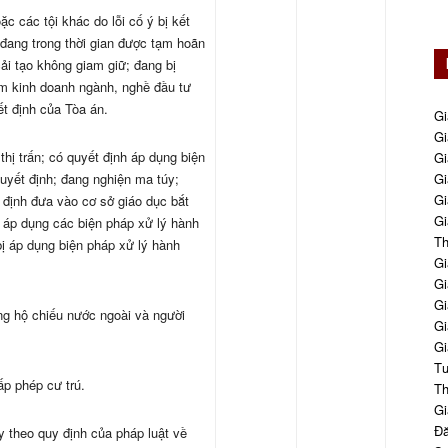
c các tội khác do lỗi cố ý bị kết
 đang trong thời gian được tạm hoãn
ải tạo không giam giữ; đang bị
m kinh doanh ngành, nghề đầu tư
ết định của Tòa án.
Gi
Gi
thị trấn; có quyết định áp dụng biện
Gi
quyết định; đang nghiện ma túy;
Gi
Gi
định đưa vào cơ sở giáo dục bắt
Gi
ị áp dụng các biện pháp xử lý hành
Th
ị áp dụng biện pháp xử lý hành
Gi
Gi
Gi
ng hộ chiếu nước ngoài và người
Gi
Gi
Tư
p phép cư trú.
Th
Gi
Đă
y theo quy định của pháp luật về