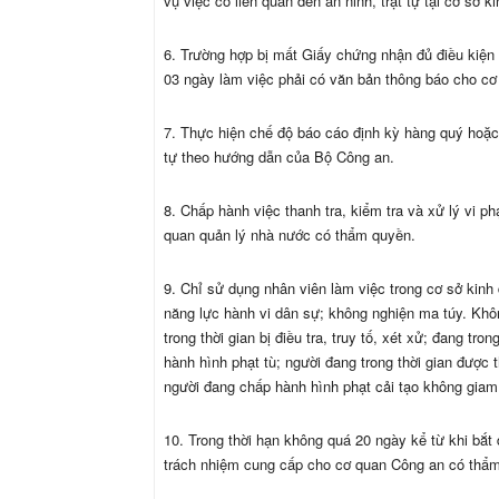
vụ việc có liên quan đến an ninh, trật tự tại cơ sở k
6. Trường hợp bị mất Giấy chứng nhận đủ điều kiện về
03 ngày làm việc phải có văn bản thông báo cho c
7. Thực hiện chế độ báo cáo định kỳ hàng quý hoặc đ
tự theo hướng dẫn của Bộ Công an.
8. Chấp hành việc thanh tra, kiểm tra và xử lý vi 
quan quản lý nhà nước có thẩm quyền.
9. Chỉ sử dụng nhân viên làm việc trong cơ sở kinh d
năng lực hành vi dân sự; không nghiện ma túy. Khô
trong thời gian bị điều tra, truy tố, xét xử; đang tr
hành hình phạt tù; người đang trong thời gian được t
người đang chấp hành hình phạt cải tạo không giam
10. Trong thời hạn không quá 20 ngày kể từ khi bắt
trách nhiệm cung cấp cho cơ quan Công an có thẩm 