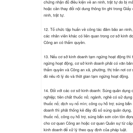
chứng nhận đủ điều kiện về an ninh, trật tự do bị m
hoặc cần thay đổi nội dung thông tin ghi trong Giấy
ninh, trật tự.
12. Tổ chức tập huấn về công tác đảm bảo an ninh, 
các nhân viên khác có liên quan trong cơ sở kinh 
Công an có thẩm quyền.
13. Nếu cơ sở kinh doanh tạm ngừng hoạt động thì 
ngừng hoạt động, cơ sở kinh doanh phải có văn bả
thẩm quyền và Công an xã, phường, thị trấn nơi cơ 
đó nêu rõ lý do và thời gian tạm ngừng hoạt động.
14. Đối với các cơ sở kinh doanh: Súng quân dụng 
nghiệp; tiền chất thuốc nổ; ngành, nghề có sử dụng 
thuốc nổ; dịch vụ nổ mìn; công cụ hỗ trợ; súng bắn
doanh thì phải thống kê đầy đủ số súng quân dụng, v
thuốc nổ, công cụ hỗ trợ, súng bắn sơn còn tồn đọn
cho cơ quan Công an hoặc cơ quan Quân sự từ cấp t
kinh doanh để xử lý theo quy định của pháp luật.