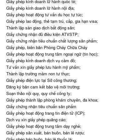
Giấy phép kinh doanh lữ hành quốc tế;
Giấy phép kinh doanh lữ hành nội địa;
Giấy phép hoạt động tư vấn du học tự túc;
Giấy phép lao động, thẻ tạm trú, cấp, gia hạn visa;
Thành lập sàn giao dịch bất động sản;
Giấy chứng nhận đủ điều kiện ATVSTP;
Giấy chứng nhận tiêu chuẩn chất lượng sản phẩm;
Giấy phép, biên bản Phòng Cháy Chữa Cháy
Giấy phép hoạt động trung tâm ngoại ngữ (tin học);
Giấy phép kinh doanh dịch vụ cầm đồ;
Tư vấn xin giấy phép lưu hành mỹ phẩm;
Thành lập trường mầm non tư thục;
Giấy phép điện lực tại Sở công thương;
Đăng ký bản cam kết bảo vệ môi trường;
Soạn thảo nội quy, quy chế công ty;
Giấy phép thành lập phòng khám chuyên, đa khoa;
Giấy chứng nhận tiêu chuẩn sản phẩm
Giấy phép hoạt động trang tin điện tử (ICP);
Dịch vụ xin giấy phép quảng cáo;
Giấy phép hoạt động trung tâm dạy nghề;
Giấy phép sản xuất, bán buôn, bán lẻ rượu;
Giấy phép bán buôn, bán lẻ thuốc lá;