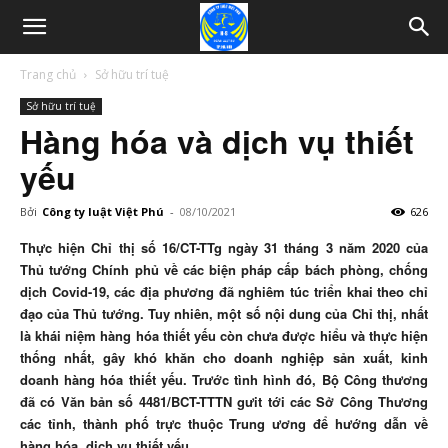
Trang chủ
Sở hữu trí tuệ
Sở hữu trí tuệ
Hàng hóa và dịch vụ thiết
yếu
Bởi
Công ty luật Việt Phú
-
08/10/2021
626
Thực hiện Chỉ thị số 16/CT-TTg ngày 31 tháng 3 năm 2020 của
Thủ tướng Chính phủ về các biện pháp cấp bách phòng, chống
dịch Covid-19, các địa phương đã nghiêm túc triển khai theo chỉ
đạo của Thủ tướng. Tuy nhiên, một số nội dung của Chỉ thị, nhất
là khái niệm hàng hóa thiết yếu còn chưa được hiểu và thực hiện
thống nhất, gây khó khăn cho doanh nghiệp sản xuất, kinh
doanh hàng hóa thiết yếu. Trước tình hình đó, Bộ Công thương
đã có Văn bản số 4481/BCT-TTTN gưit tới các Sở Công Thương
các tỉnh, thành phố trực thuộc Trung ương để hướng dẫn về
hàng hóa, dịch vụ thiết yếu