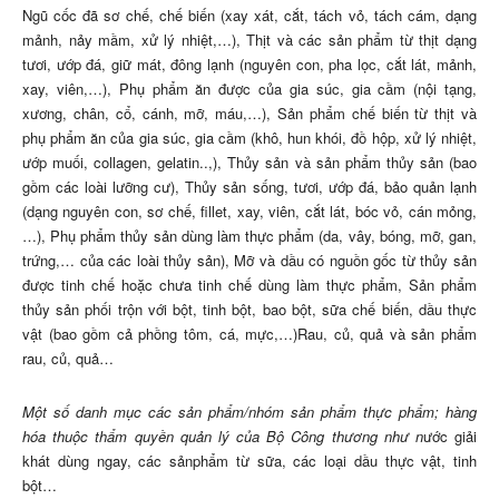
Ngũ cốc đã sơ chế, chế biến (xay xát, cắt, tách vỏ, tách cám, dạng
mảnh, nảy mầm, xử lý nhiệt,…), Thịt và các sản phẩm từ thịt dạng
tươi, ướp đá, giữ mát, đông lạnh (nguyên con, pha lọc, cắt lát, mảnh,
xay, viên,…), Phụ phẩm ăn được của gia súc, gia cầm (nội tạng,
xương, chân, cổ, cánh, mỡ, máu,…), Sản phẩm chế biến từ thịt và
phụ phẩm ăn của gia súc, gia cầm (khô, hun khói, đồ hộp, xử lý nhiệt,
ướp muối, collagen, gelatin..,), Thủy sản và sản phẩm thủy sản (bao
gồm các loài lưỡng cư), Thủy sản sống, tươi, ướp đá, bảo quản lạnh
(dạng nguyên con, sơ chế, fillet, xay, viên, cắt lát, bóc vỏ, cán mỏng,
…), Phụ phẩm thủy sản dùng làm thực phẩm (da, vây, bóng, mỡ, gan,
trứng,… của các loài thủy sản), Mỡ và dầu có nguồn gốc từ thủy sản
được tinh chế hoặc chưa tinh chế dùng làm thực phẩm, Sản phẩm
thủy sản phối trộn với bột, tinh bột, bao bột, sữa chế biến, dầu thực
vật (bao gồm cả phồng tôm, cá, mực,…)Rau, củ, quả và sản phẩm
rau, củ, quả…
Một số danh mục các sản phẩm/nhóm sản phẩm thực phẩm; hàng
hóa thuộc thẩm quyền quản lý của Bộ Công thương
như n
ước giải
khát dùng ngay, các sảnphẩm từ sữa, các loại dầu thực vật, tinh
bột…