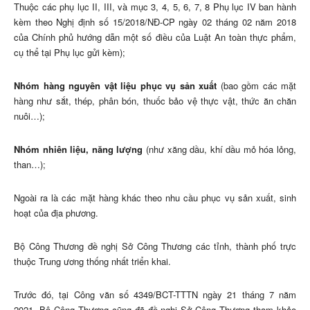
Thuộc các phụ lục II, III, và mục 3, 4, 5, 6, 7, 8 Phụ lục IV ban hành
kèm theo Nghị định số 15/2018/NĐ-CP ngày 02 tháng 02 năm 2018
của Chính phủ hướng dẫn một số điều của Luật An toàn thực phẩm,
cụ thể tại Phụ lục gửi kèm);
Nhóm hàng nguyên vật liệu phục vụ sản xuất
(bao gồm các mặt
hàng như sắt, thép, phân bón, thuốc bảo vệ thực vật, thức ăn chăn
nuôi…);
Nhóm nhiên liệu, năng lượng
(như xăng dầu, khí dầu mỏ hóa lỏng,
than…);
Ngoài ra là các mặt hàng khác theo nhu cầu phục vụ sản xuất, sinh
hoạt của địa phương.
Bộ Công Thương đề nghị Sở Công Thương các tỉnh, thành phố trực
thuộc Trung ương thống nhất triển khai.
Trước đó, tại Công văn số 4349/BCT-TTTN ngày 21 tháng 7 năm
2021, Bộ Công Thương cũng đã đề nghị Sở Công Thương tham khảo