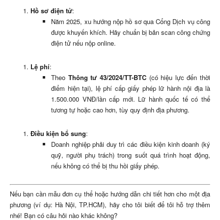
Hồ sơ điện tử
:
Năm 2025, xu hướng nộp hồ sơ qua Cổng Dịch vụ công
được khuyến khích. Hãy chuẩn bị bản scan công chứng
điện tử nếu nộp online.
Lệ phí
:
Theo
Thông tư 43/2024/TT-BTC
(có hiệu lực đến thời
điểm hiện tại), lệ phí cấp giấy phép lữ hành nội địa là
1.500.000 VNĐ/lần cấp mới. Lữ hành quốc tế có thể
tương tự hoặc cao hơn, tùy quy định địa phương.
Điều kiện bổ sung
:
Doanh nghiệp phải duy trì các điều kiện kinh doanh (ký
quỹ, người phụ trách) trong suốt quá trình hoạt động,
nếu không có thể bị thu hồi giấy phép.
Nếu bạn cần mẫu đơn cụ thể hoặc hướng dẫn chi tiết hơn cho một địa
phương (ví dụ: Hà Nội, TP.HCM), hãy cho tôi biết để tôi hỗ trợ thêm
nhé! Bạn có câu hỏi nào khác không?