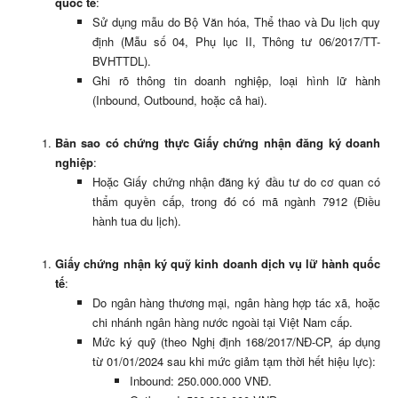
quốc tế
:
Sử dụng mẫu do Bộ Văn hóa, Thể thao và Du lịch quy
định (Mẫu số 04, Phụ lục II, Thông tư 06/2017/TT-
BVHTTDL).
Ghi rõ thông tin doanh nghiệp, loại hình lữ hành
(Inbound, Outbound, hoặc cả hai).
Bản sao có chứng thực Giấy chứng nhận đăng ký doanh
nghiệp
:
Hoặc Giấy chứng nhận đăng ký đầu tư do cơ quan có
thẩm quyền cấp, trong đó có mã ngành 7912 (Điều
hành tua du lịch).
Giấy chứng nhận ký quỹ kinh doanh dịch vụ lữ hành quốc
tế
:
Do ngân hàng thương mại, ngân hàng hợp tác xã, hoặc
chi nhánh ngân hàng nước ngoài tại Việt Nam cấp.
Mức ký quỹ (theo Nghị định 168/2017/NĐ-CP, áp dụng
từ 01/01/2024 sau khi mức giảm tạm thời hết hiệu lực):
Inbound: 250.000.000 VNĐ.