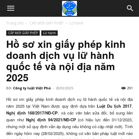
Trang chủ
CẤP MỚI GIẤY PHÉP
Lữ hành
CẤP MỚI GIẤY PHÉP
Lữ hành
Hồ sơ xin giấy phép kinh
doanh dịch vụ lữ hành
quốc tế và nội địa năm
2025
Bởi
Công ty luật Việt Phú
-
28/02/2025
291
Hồ sơ xin giấy phép kinh doanh dịch vụ lữ hành quốc tế và nội địa
năm 2025 tại Việt Nam được quy định dựa trên
Luật Du lịch 2017
,
Nghị định 168/2017/NĐ-CP
, và các văn bản sửa đổi, bổ sung liên
quan như
Nghị định 94/2021/NĐ-CP
(có hiệu lực đến 31/12/2023,
nhưng một số quy định vẫn áp dụng nếu không có cập nhật mới). Tính
đến ngày hôm nay (28/02/2025), không có văn bản pháp luật mới nào