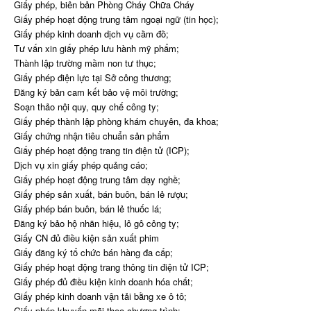
Giấy phép, biên bản Phòng Cháy Chữa Cháy
Giấy phép hoạt động trung tâm ngoại ngữ (tin học);
Giấy phép kinh doanh dịch vụ cầm đồ;
Tư vấn xin giấy phép lưu hành mỹ phẩm;
Thành lập trường mầm non tư thục;
Giấy phép điện lực tại Sở công thương;
Đăng ký bản cam kết bảo vệ môi trường;
Soạn thảo nội quy, quy chế công ty;
Giấy phép thành lập phòng khám chuyên, đa khoa;
Giấy chứng nhận tiêu chuẩn sản phẩm
Giấy phép hoạt động trang tin điện tử (ICP);
Dịch vụ xin giấy phép quảng cáo;
Giấy phép hoạt động trung tâm dạy nghề;
Giấy phép sản xuất, bán buôn, bán lẻ rượu;
Giấy phép bán buôn, bán lẻ thuốc lá;
Đăng ký bảo hộ nhãn hiệu, lô gô công ty;
Giấy CN đủ điều kiện sản xuất phim
Giấy đăng ký tổ chức bán hàng đa cấp;
Giấy phép hoạt động trang thông tin điện tử ICP;
Giấy phép đủ điều kiện kinh doanh hóa chất;
Giấy phép kinh doanh vận tải bằng xe ô tô;
Giấy phép khuyến mãi theo chương trình;