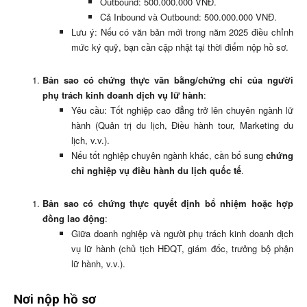
Outbound: 500.000.000 VNĐ.
Cả Inbound và Outbound: 500.000.000 VNĐ.
Lưu ý: Nếu có văn bản mới trong năm 2025 điều chỉnh
mức ký quỹ, bạn cần cập nhật tại thời điểm nộp hồ sơ.
Bản sao có chứng thực văn bằng/chứng chỉ của người
phụ trách kinh doanh dịch vụ lữ hành
:
Yêu cầu: Tốt nghiệp cao đẳng trở lên chuyên ngành lữ
hành (Quản trị du lịch, Điều hành tour, Marketing du
lịch, v.v.).
Nếu tốt nghiệp chuyên ngành khác, cần bổ sung
chứng
chỉ nghiệp vụ điều hành du lịch quốc tế
.
Bản sao có chứng thực quyết định bổ nhiệm hoặc hợp
đồng lao động
:
Giữa doanh nghiệp và người phụ trách kinh doanh dịch
vụ lữ hành (chủ tịch HĐQT, giám đốc, trưởng bộ phận
lữ hành, v.v.).
Nơi nộp hồ sơ