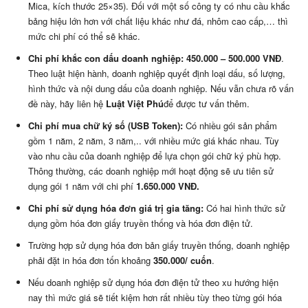
Mica, kích thước 25×35). Đối với một số công ty có nhu cầu khắc
bảng hiệu lớn hơn với chất liệu khác như đá, nhôm cao cấp,… thì
mức chi phí có thể sẽ khác.
Chi phí khắc con dấu doanh nghiệp: 450.000 – 500.000 VNĐ
.
Theo luật hiện hành, doanh nghiệp quyết định loại dấu, số lượng,
hình thức và nội dung dấu của doanh nghiệp. Nếu vẫn chưa rõ vấn
đề này, hãy liên hệ
Luật Việt Phú
để được tư vấn thêm.
Chi phí mua chữ ký số (USB Token):
Có nhiều gói sản phẩm
gồm 1 năm, 2 năm, 3 năm,.. với nhiều mức giá khác nhau. Tùy
vào nhu cầu của doanh nghiệp để lựa chọn gói chữ ký phù hợp.
Thông thường, các doanh nghiệp mới hoạt động sẽ ưu tiên sử
dụng gói 1 năm với chi phí
1.650.000 VNĐ.
Chi phí sử dụng hóa đơn giá trị gia tăng:
Có hai hình thức sử
dụng gồm hóa đơn giấy truyền thống và hóa đơn điện tử.
Trường hợp sử dụng hóa đơn bản giấy truyền thống, doanh nghiệp
phải đặt in hóa đơn tốn khoảng
350.000/ cuốn
.
Nếu doanh nghiệp sử dụng hóa đơn điện tử theo xu hướng hiện
nay thì mức giá sẽ tiết kiệm hơn rất nhiều tùy theo từng gói hóa