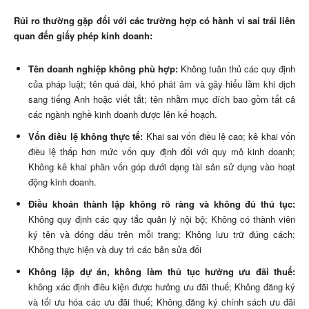
Rủi ro thường gặp đối với các trường hợp có hành vi sai trái liên
quan đến giấy phép kinh doanh:
Tên doanh nghiệp không phù hợp:
Không tuân thủ các quy định
của pháp luật; tên quá dài, khó phát âm và gây hiểu lầm khi dịch
sang tiếng Anh hoặc viết tắt; tên nhằm mục đích bao gồm tất cả
các ngành nghề kinh doanh được lên kế hoạch.
Vốn điều lệ không thực tế:
Khai sai vốn điều lệ cao; kê khai vốn
điều lệ thấp hơn mức vốn quy định đối với quy mô kinh doanh;
Không kê khai phần vốn góp dưới dạng tài sản sử dụng vào hoạt
động kinh doanh.
Điều khoản thành lập không rõ ràng và không đủ thủ tục:
Không quy định các quy tắc quản lý nội bộ; Không có thành viên
ký tên và đóng dấu trên mỗi trang; Không lưu trữ đúng cách;
Không thực hiện và duy trì các bản sửa đổi
Không lập dự án, không làm thủ tục hưởng ưu đãi thuế:
không xác định điều kiện được hưởng ưu đãi thuế; Không đăng ký
và tối ưu hóa các ưu đãi thuế; Không đăng ký chính sách ưu đãi