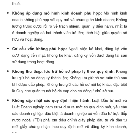
thuế.
Không áp dụng mô hình kinh doanh phù hợp:
Mô hình kinh
doanh không phù hợp với quy mô và phương án kinh doanh; Không
lường trước được rủi ro về trách nhiệm, quản lý điều hành, nhất là
ở doanh nghiệp có hai thành viên trở lên; tách biệt giữa quyền sở
hữu và hoạt động.
Cơ cấu vốn không phù hợp:
Ngoài việc kê khai, đăng ký vốn
dưới dạng tiền mặt, không kê khai, đăng ký vốn dưới dạng tài sản
sử dụng trong hoạt động.
Không thu thập, lưu trữ hồ sơ pháp lý theo quy định:
Không
lưu giữ hồ sơ đăng ký thành lập; Không lưu giữ hồ sơ tuân thủ sau
khi được cấp phép; Không lưu giữ các hồ sơ nội bộ khác, đặc biệt
là Quy chế quản trị nội bộ đã cấp cho cổ đông / chủ sở hữu.
Không cập nhật các quy định hiện hành:
Luật Đầu tư mới và
Luật Doanh nghiệp năm 2014 đưa ra một số quy định mới, yêu cầu
các doanh nghiệp, đặc biệt là doanh nghiệp có vốn đầu tư trực tiếp
nước ngoài (FDI) phải xin điều chỉnh giấy phép đầu tư và đầu tư
mới giấy chứng nhận theo quy định mới về đăng ký kinh doanh,
v.v.