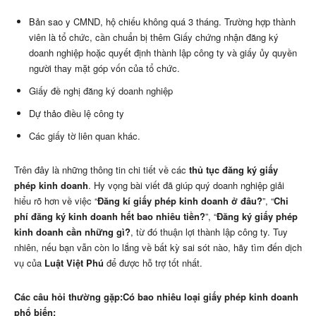
Bản sao y CMND, hộ chiếu không quá 3 tháng. Trường hợp thành
viên là tổ chức, cần chuẩn bị thêm Giấy chứng nhận đăng ký
doanh nghiệp hoặc quyết định thành lập công ty và giấy ủy quyền
người thay mặt góp vốn của tổ chức.
Giấy đề nghị đăng ký doanh nghiệp
Dự thảo điều lệ công ty
Các giấy tờ liên quan khác.
Trên đây là những thông tin chi tiết về các
thủ tục đăng ký giấy
phép kinh doanh
. Hy vọng bài viết đã giúp quý doanh nghiệp giải
hiểu rõ hơn về việc “
Đăng kí giấy phép kinh doanh ở đâu?
”, “
Chi
phí đăng ký kinh doanh hết bao nhiêu tiền?
”, “
Đăng ký giấy phép
kinh doanh cần những gì?
, từ đó thuận lợi thành lập công ty. Tuy
nhiên, nếu bạn vẫn còn lo lắng về bất kỳ sai sót nào, hãy tìm đến dịch
vụ của
Luật Việt Phú
để được hỗ trợ tốt nhất.
Các câu hỏi thường gặp:
Có bao nhiêu loại giấy phép kinh doanh
phổ biến: