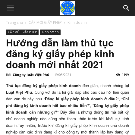
Trang chủ
CẤP MỚI GIẤY PHÉP
Kinh doanh
CẤP MỚI GIẤY PHÉP
Kinh doanh
Hướng dẫn làm thủ tục
đăng ký giấy phép kinh
doanh mới nhất 2021
Bởi
Công ty luật Việt Phú
-
19/03/2021
1199
Thủ tục đăng ký giấy phép kinh doanh
đơn giản, nhanh chóng tại
Luật Việt Phú
. Cùng với đó là lời giải đáp cho các câu hỏi liên quan
đến vấn đề này như “
Đăng kí giấy phép kinh doanh ở đâu
?”, “
Chi
phí đăng ký kinh doanh hết bao nhiêu tiền
?”, “
Đăng ký giấy phép
kinh doanh cần những gì?
” Đây đều là những thông tin mà bất kỳ
chủ doanh nghiệp nào cũng nên tham khảo trước khi khởi sự kinh
doanh.Tuy nhiên, trước khi đăng kí giấy phép kinh doanh chủ doanh
nghiệp cần xác định đăng kí cho công ty mới thành lập hay đăng ký