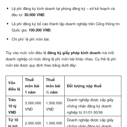
Lệ phí đăng ký kinh doanh tại phòng đăng ký – sở kế hoạch và
đầu tư:
50.000 VNĐ
.
Lệ phí đăng ký bố cáo thành lập doanh nghiệp trên Cổng thông tin
Quốc gia:
100.000 VNĐ
.
Chi phí/ lệ phí môn bài.
Tùy vào mức vốn điều lệ
đăng ký giấy phép kinh doanh
mà mỗi
doanh nghiệp có mức đóng lệ phí môn bài khác nhau. Cụ thể lệ phí
môn bài được quy định theo bảng dưới đây:
Thuế
Thuế
Vốn
môn bài
môn bài
Đối tượng nộp thuế
điều lệ
1 năm
½ năm
Trên
Doanh nghiệp được cấp giấy
3.000.000
1.500.000
10 tỷ
chứng nhận đăng ký doanh
VNĐ
VNĐ
VNĐ
nghiệp từ 01/01-30/06
Từ 10
Doanh nghiệp được cấp giấy
2.000.000
1.000.000
tỷ trở
chứng nhận đăng ký doanh