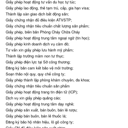
Giấy phép hoạt động tư vấn du học tự túc;
Giấy phép lao động, thẻ tạm trú, cấp, gia hạn visa;
Thành lập sàn giao dịch bất động sản;
Giấy chứng nhận đủ điều kiện ATVSTP;
Giấy chứng nhận tiêu chuẩn chất lượng sản phẩm;
Giấy phép, biên bản Phòng Cháy Chữa Cháy
Giấy phép hoạt động trung tâm ngoại ngữ (tin học);
Giấy phép kinh doanh dịch vụ cầm đồ;
Tư vấn xin giấy phép lưu hành mỹ phẩm;
Thành lập trường mầm non tư thục;
Giấy phép điện lực tại Sở công thương;
Đăng ký bản cam kết bảo vệ môi trường;
Soạn thảo nội quy, quy chế công ty;
Giấy phép thành lập phòng khám chuyên, đa khoa;
Giấy chứng nhận tiêu chuẩn sản phẩm
Giấy phép hoạt động trang tin điện tử (ICP);
Dịch vụ xin giấy phép quảng cáo;
Giấy phép hoạt động trung tâm dạy nghề;
Giấy phép sản xuất, bán buôn, bán lẻ rượu;
Giấy phép bán buôn, bán lẻ thuốc lá;
Đăng ký bảo hộ nhãn hiệu, lô gô công ty;
Giấy CN đủ điều kiện sản xuất phim