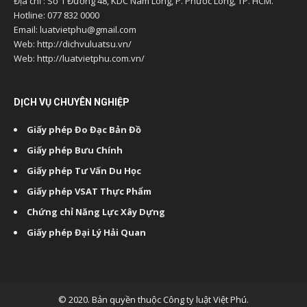
Địa chỉ : Số 1 Đường 48, KDC Nam Long, P. Phước Long, TP. HCM.
Hotline: 077 832 0000
Email: luatvietphu@gmail.com
Web: http://dichvuluatsu.vn/
Web: http://luatvietphu.com.vn/
DỊCH VỤ CHUYÊN NGHIỆP
Giấy phép Đo Đạc Bản Đồ
Giấy phép Bưu Chính
Giấy phép Tư Vấn Du Học
Giấy phép VSAT Thực Phẩm
Chứng chỉ Năng Lực Xây Dựng
Giấy phép Đại Lý Hải Quan
© 2020. Bản quyền thuộc Công ty luật Việt Phú.