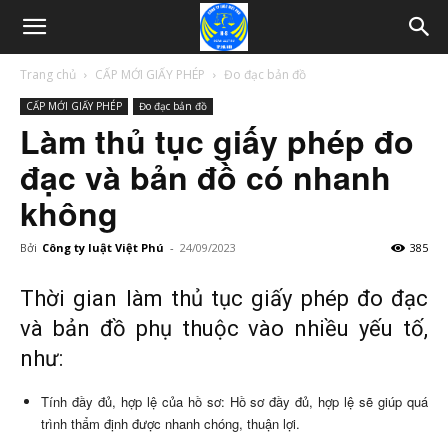
Trang chủ
CẤP MỚI GIẤY PHÉP
Đo đạc bản đồ
CẤP MỚI GIẤY PHÉP
Đo đạc bản đồ
Làm thủ tục giấy phép đo
đạc và bản đồ có nhanh
không
Bởi
Công ty luật Việt Phú
-
24/09/2023
385
Thời gian làm thủ tục giấy phép đo đạc
và bản đồ phụ thuộc vào nhiều yếu tố,
như:
Tính đầy đủ, hợp lệ của hồ sơ: Hồ sơ đầy đủ, hợp lệ sẽ giúp quá
trình thẩm định được nhanh chóng, thuận lợi.