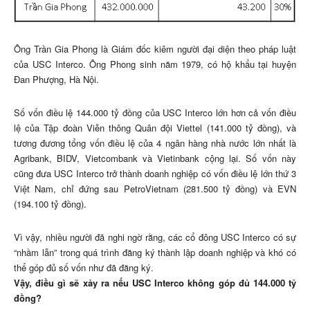
Ông Trần Gia Phong là Giám đốc kiêm người đại diện theo pháp luật
của USC Interco. Ông Phong sinh năm 1979, có hộ khẩu tại huyện
Đan Phượng, Hà Nội.
Số vốn điều lệ 144.000 tỷ đồng của USC Interco lớn hơn cả vốn điều
lệ của Tập đoàn Viễn thông Quân đội Viettel (141.000 tỷ đồng), và
tương đương tổng vốn điều lệ của 4 ngân hàng nhà nước lớn nhất là
Agribank, BIDV, Vietcombank và Vietinbank cộng lại. Số vốn này
cũng đưa USC Interco trở thành doanh nghiệp có vốn điều lệ lớn thứ 3
Việt Nam, chỉ đứng sau PetroVietnam (281.500 tỷ đồng) và EVN
(194.100 tỷ đồng).
Vì vậy, nhiều người đã nghi ngờ rằng, các cổ đông USC Interco có sự
“nhầm lẫn” trong quá trình đăng ký thành lập doanh nghiệp và khó có
thể góp đủ số vốn như đã đăng ký.
Vậy, điều gì sẽ xảy ra nếu USC Interco không góp đủ 144.000 tỷ
đồng?