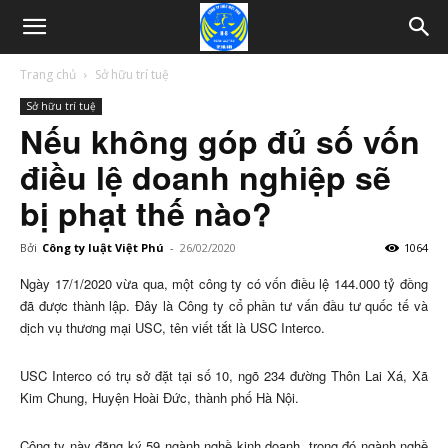
Trang chủ
Sở hữu trí tuệ
Sở hữu trí tuệ
Nếu không góp đủ số vốn
điều lệ doanh nghiệp sẽ
bị phạt thế nào?
Bởi
Công ty luật Việt Phú
-
26/02/2020
1064
Ngày 17/1/2020 vừa qua, một công ty có vốn điều lệ 144.000 tỷ đồng
đã được thành lập. Đây là Công ty cổ phần tư vấn đầu tư quốc tế và
dịch vụ thương mại USC, tên viết tắt là USC Interco.
USC Interco có trụ sở đặt tại số 10, ngõ 234 đường Thôn Lai Xá, Xã
Kim Chung, Huyện Hoài Đức, thành phố Hà Nội.
Công ty này đăng ký 59 ngành nghề kinh doanh, trong đó ngành nghề