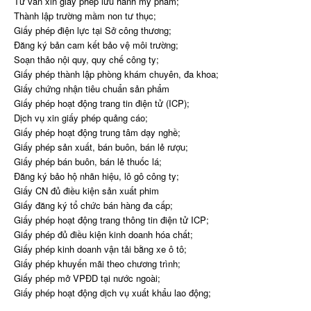
Tư vấn xin giấy phép lưu hành mỹ phẩm;
Thành lập trường mầm non tư thục;
Giấy phép điện lực tại Sở công thương;
Đăng ký bản cam kết bảo vệ môi trường;
Soạn thảo nội quy, quy chế công ty;
Giấy phép thành lập phòng khám chuyên, đa khoa;
Giấy chứng nhận tiêu chuẩn sản phẩm
Giấy phép hoạt động trang tin điện tử (ICP);
Dịch vụ xin giấy phép quảng cáo;
Giấy phép hoạt động trung tâm dạy nghề;
Giấy phép sản xuất, bán buôn, bán lẻ rượu;
Giấy phép bán buôn, bán lẻ thuốc lá;
Đăng ký bảo hộ nhãn hiệu, lô gô công ty;
Giấy CN đủ điều kiện sản xuất phim
Giấy đăng ký tổ chức bán hàng đa cấp;
Giấy phép hoạt động trang thông tin điện tử ICP;
Giấy phép đủ điều kiện kinh doanh hóa chất;
Giấy phép kinh doanh vận tải bằng xe ô tô;
Giấy phép khuyến mãi theo chương trình;
Giấy phép mở VPĐD tại nước ngoài;
Giấy phép hoạt động dịch vụ xuất khẩu lao động;