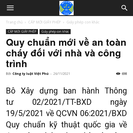
Trang chủ
CẤP MỚI GIẤY PHÉP
Giấy phép con khác
CẤP MỚI GIẤY PHÉP
Giấy phép con khác
Quy chuẩn mới về an toàn
cháy đối với nhà và công
trình
Bởi
Công ty luật Việt Phú
-
26/11/2021
698
Bô Xây dựng ban hành Thông
tư
02/2021/TT-BXD
ngày
19/5/2021 về QCVN 06:2021/BXD
Quy chuẩn kỹ thuật quốc gia về