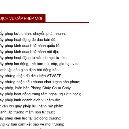
DỊCH VỤ CẤP PHÉP MỚI
ấy phép bưu chính, chuyển phát nhanh;
ấy phép hoạt động đo đạc bản đồ;
ấy phép kinh doanh lữ hành quốc tế;
ấy phép kinh doanh lữ hành nội địa;
ấy phép hoạt động tư vấn du học tự túc;
ấy phép lao động, thẻ tạm trú, cấp, gia hạn visa;
ành lập sàn giao dịch bất động sản;
ấy chứng nhận đủ điều kiện ATVSTP;
ấy chứng nhận tiêu chuẩn chất lượng sản phẩm;
ấy phép, biên bản Phòng Cháy Chữa Cháy
ấy phép hoạt động trung tâm ngoại ngữ (tin học);
ấy phép kinh doanh dịch vụ cầm đồ;
 vấn xin giấy phép lưu hành mỹ phẩm;
ành lập trường mầm non tư thục;
ấy phép điện lực tại Sở công thương;
ng ký bản cam kết bảo vệ môi trường;