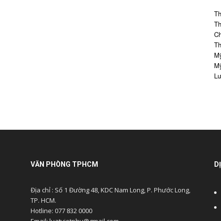
Th
Th
Ch
Th
Mỹ
Mỹ
Lư
VĂN PHÒNG TPHCM
D
Địa chỉ : Số 1 Đường 48, KDC Nam Long, P. Phước Long,
TP. HCM.
Hotline: 077 832 0000