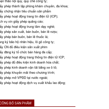
ạn thảo nội quy, quy chế công ty;
ấy phép thành lập phòng khám chuyên, đa khoa;
ấy chứng nhận tiêu chuẩn sản phẩm
ấy phép hoạt động trang tin điện tử (ICP);
ch vụ xin giấy phép quảng cáo;
ấy phép hoạt động trung tâm dạy nghề;
ấy phép sản xuất, bán buôn, bán lẻ rượu;
ấy phép bán buôn, bán lẻ thuốc lá;
ng ký bảo hộ nhãn hiệu, lô gô công ty;
ấy CN đủ điều kiện sản xuất phim
ấy đăng ký tổ chức bán hàng đa cấp;
ấy phép hoạt động trang thông tin điện tử ICP;
ấy phép đủ điều kiện kinh doanh hóa chất;
ấy phép kinh doanh vận tải bằng xe ô tô;
ấy phép khuyến mãi theo chương trình;
ấy phép mở VPĐD tại nước ngoài;
ấy phép hoạt động dịch vụ xuất khẩu lao động;
CÔNG BỐ SẢN PHẨM