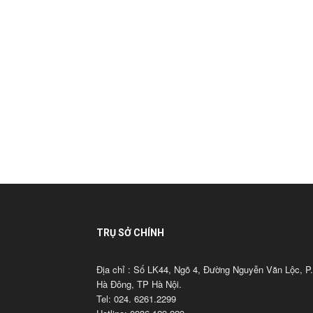
TRỤ SỞ CHÍNH
Địa chỉ : Số LK44, Ngõ 4, Đường Nguyễn Văn Lộc, P.
Hà Đông, TP Hà Nội.
Tel: 024. 6261.2299