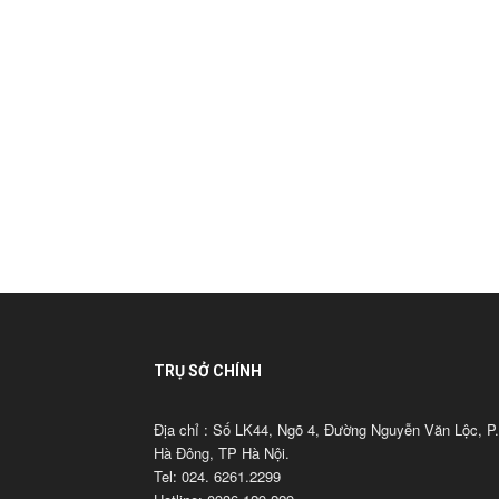
TRỤ SỞ CHÍNH
Địa chỉ : Số LK44, Ngõ 4, Đường Nguyễn Văn Lộc, P.
Hà Đông, TP Hà Nội.
Tel: 024. 6261.2299