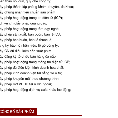
ạn thảo nội quy, quy chế công ty;
ấy phép thành lập phòng khám chuyên, đa khoa;
ấy chứng nhận tiêu chuẩn sản phẩm
ấy phép hoạt động trang tin điện tử (ICP);
ch vụ xin giấy phép quảng cáo;
ấy phép hoạt động trung tâm dạy nghề;
ấy phép sản xuất, bán buôn, bán lẻ rượu;
ấy phép bán buôn, bán lẻ thuốc lá;
ng ký bảo hộ nhãn hiệu, lô gô công ty;
ấy CN đủ điều kiện sản xuất phim
ấy đăng ký tổ chức bán hàng đa cấp;
ấy phép hoạt động trang thông tin điện tử ICP;
ấy phép đủ điều kiện kinh doanh hóa chất;
ấy phép kinh doanh vận tải bằng xe ô tô;
ấy phép khuyến mãi theo chương trình;
ấy phép mở VPĐD tại nước ngoài;
ấy phép hoạt động dịch vụ xuất khẩu lao động;
CÔNG BỐ SẢN PHẨM