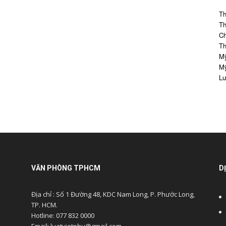
Th
Th
Ch
Th
Mỹ
Mỹ
Lư
VĂN PHÒNG TPHCM
D
Địa chỉ : Số 1 Đường 48, KDC Nam Long, P. Phước Long,
TP. HCM.
Hotline: 077 832 0000