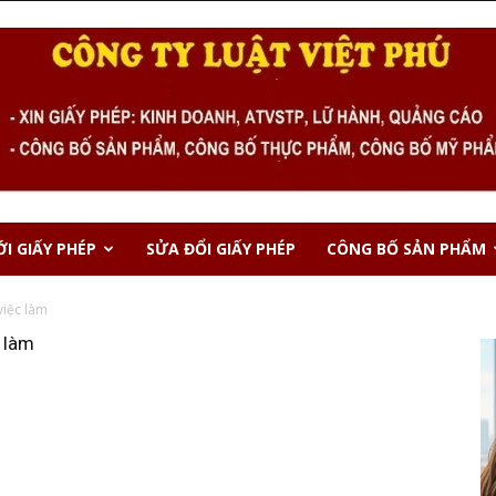
I GIẤY PHÉP
SỬA ĐỔI GIẤY PHÉP
CÔNG BỐ SẢN PHẨM
việc làm
 làm