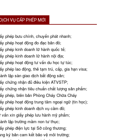
DỊCH VỤ CẤP PHÉP MỚI
ấy phép bưu chính, chuyển phát nhanh;
ấy phép hoạt động đo đạc bản đồ;
ấy phép kinh doanh lữ hành quốc tế;
ấy phép kinh doanh lữ hành nội địa;
ấy phép hoạt động tư vấn du học tự túc;
ấy phép lao động, thẻ tạm trú, cấp, gia hạn visa;
ành lập sàn giao dịch bất động sản;
ấy chứng nhận đủ điều kiện ATVSTP;
ấy chứng nhận tiêu chuẩn chất lượng sản phẩm;
ấy phép, biên bản Phòng Cháy Chữa Cháy
ấy phép hoạt động trung tâm ngoại ngữ (tin học);
ấy phép kinh doanh dịch vụ cầm đồ;
 vấn xin giấy phép lưu hành mỹ phẩm;
ành lập trường mầm non tư thục;
ấy phép điện lực tại Sở công thương;
ng ký bản cam kết bảo vệ môi trường;