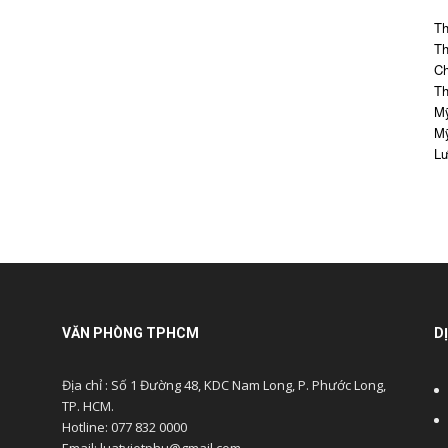
Th
Th
Ch
Th
Mỹ
Mỹ
Lư
VĂN PHÒNG TPHCM
D
Địa chỉ : Số 1 Đường 48, KDC Nam Long, P. Phước Long,
TP. HCM.
Hotline: 077 832 0000