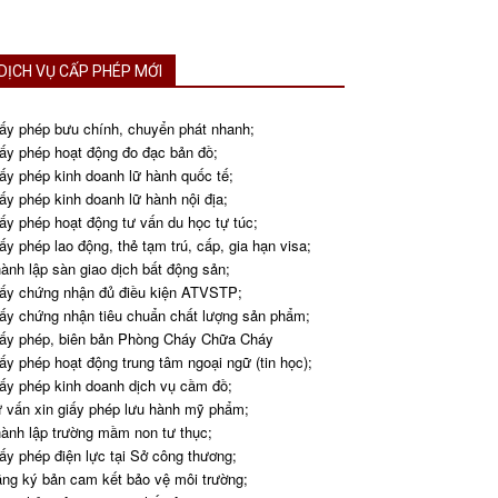
DỊCH VỤ CẤP PHÉP MỚI
ấy phép bưu chính, chuyển phát nhanh;
ấy phép hoạt động đo đạc bản đồ;
ấy phép kinh doanh lữ hành quốc tế;
ấy phép kinh doanh lữ hành nội địa;
ấy phép hoạt động tư vấn du học tự túc;
ấy phép lao động, thẻ tạm trú, cấp, gia hạn visa;
ành lập sàn giao dịch bất động sản;
ấy chứng nhận đủ điều kiện ATVSTP;
ấy chứng nhận tiêu chuẩn chất lượng sản phẩm;
ấy phép, biên bản Phòng Cháy Chữa Cháy
ấy phép hoạt động trung tâm ngoại ngữ (tin học);
ấy phép kinh doanh dịch vụ cầm đồ;
 vấn xin giấy phép lưu hành mỹ phẩm;
ành lập trường mầm non tư thục;
ấy phép điện lực tại Sở công thương;
ng ký bản cam kết bảo vệ môi trường;