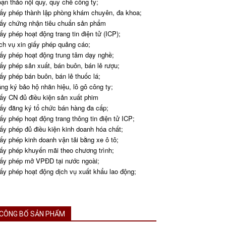
ạn thảo nội quy, quy chế công ty;
ấy phép thành lập phòng khám chuyên, đa khoa;
ấy chứng nhận tiêu chuẩn sản phẩm
ấy phép hoạt động trang tin điện tử (ICP);
ch vụ xin giấy phép quảng cáo;
ấy phép hoạt động trung tâm dạy nghề;
ấy phép sản xuất, bán buôn, bán lẻ rượu;
ấy phép bán buôn, bán lẻ thuốc lá;
ng ký bảo hộ nhãn hiệu, lô gô công ty;
ấy CN đủ điều kiện sản xuất phim
ấy đăng ký tổ chức bán hàng đa cấp;
ấy phép hoạt động trang thông tin điện tử ICP;
ấy phép đủ điều kiện kinh doanh hóa chất;
ấy phép kinh doanh vận tải bằng xe ô tô;
ấy phép khuyến mãi theo chương trình;
ấy phép mở VPĐD tại nước ngoài;
ấy phép hoạt động dịch vụ xuất khẩu lao động;
CÔNG BỐ SẢN PHẨM