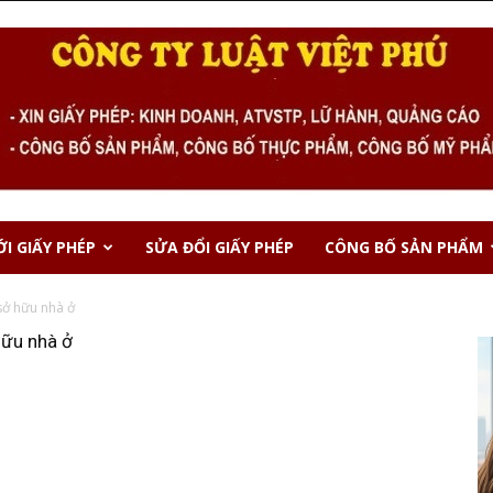
I GIẤY PHÉP
SỬA ĐỔI GIẤY PHÉP
CÔNG BỐ SẢN PHẨM
ở hữu nhà ở
hữu nhà ở