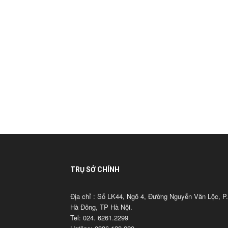
TRỤ SỞ CHÍNH
Địa chỉ : Số LK44, Ngõ 4, Đường Nguyễn Văn Lộc, P.
Hà Đông, TP Hà Nội.
Tel: 024. 6261.2299