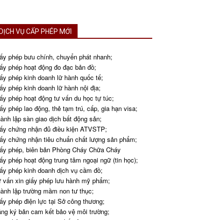
DỊCH VỤ CẤP PHÉP MỚI
ấy phép bưu chính, chuyển phát nhanh;
ấy phép hoạt động đo đạc bản đồ;
ấy phép kinh doanh lữ hành quốc tế;
ấy phép kinh doanh lữ hành nội địa;
ấy phép hoạt động tư vấn du học tự túc;
ấy phép lao động, thẻ tạm trú, cấp, gia hạn visa;
ành lập sàn giao dịch bất động sản;
ấy chứng nhận đủ điều kiện ATVSTP;
ấy chứng nhận tiêu chuẩn chất lượng sản phẩm;
ấy phép, biên bản Phòng Cháy Chữa Cháy
ấy phép hoạt động trung tâm ngoại ngữ (tin học);
ấy phép kinh doanh dịch vụ cầm đồ;
 vấn xin giấy phép lưu hành mỹ phẩm;
ành lập trường mầm non tư thục;
ấy phép điện lực tại Sở công thương;
ng ký bản cam kết bảo vệ môi trường;