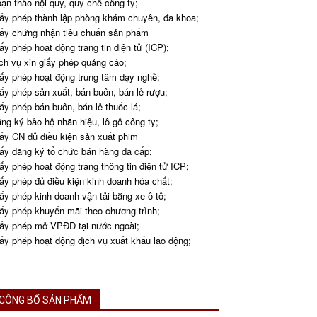
ạn thảo nội quy, quy chế công ty;
ấy phép thành lập phòng khám chuyên, đa khoa;
ấy chứng nhận tiêu chuẩn sản phẩm
ấy phép hoạt động trang tin điện tử (ICP);
ch vụ xin giấy phép quảng cáo;
ấy phép hoạt động trung tâm dạy nghề;
ấy phép sản xuất, bán buôn, bán lẻ rượu;
ấy phép bán buôn, bán lẻ thuốc lá;
ng ký bảo hộ nhãn hiệu, lô gô công ty;
ấy CN đủ điều kiện sản xuất phim
ấy đăng ký tổ chức bán hàng đa cấp;
ấy phép hoạt động trang thông tin điện tử ICP;
ấy phép đủ điều kiện kinh doanh hóa chất;
ấy phép kinh doanh vận tải bằng xe ô tô;
ấy phép khuyến mãi theo chương trình;
ấy phép mở VPĐD tại nước ngoài;
ấy phép hoạt động dịch vụ xuất khẩu lao động;
CÔNG BỐ SẢN PHẨM