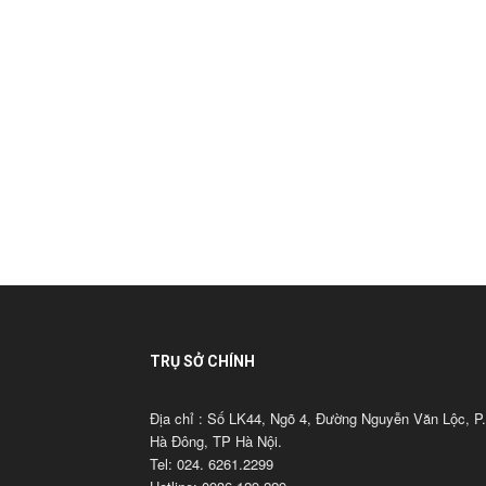
TRỤ SỞ CHÍNH
Địa chỉ : Số LK44, Ngõ 4, Đường Nguyễn Văn Lộc, P.
Hà Đông, TP Hà Nội.
Tel: 024. 6261.2299