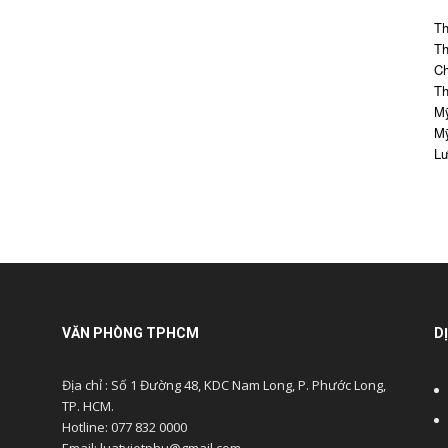
Th
Th
Ch
Th
Mỹ
Mỹ
Lư
VĂN PHÒNG TPHCM
D
Địa chỉ : Số 1 Đường 48, KDC Nam Long, P. Phước Long,
TP. HCM.
Hotline: 077 832 0000