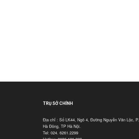
TRỤ SỞ CHÍNH
Địa chỉ : Số LK44, Ngõ 4, Đường Nguyễn Văn Lộc, P.
Hà Đông, TP Hà Nội.
Tel: 024. 6261.2299