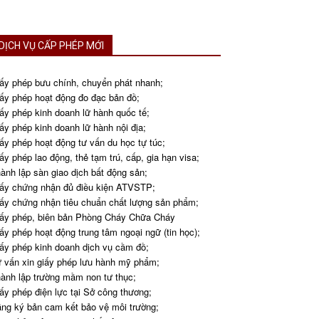
DỊCH VỤ CẤP PHÉP MỚI
ấy phép bưu chính, chuyển phát nhanh;
ấy phép hoạt động đo đạc bản đồ;
ấy phép kinh doanh lữ hành quốc tế;
ấy phép kinh doanh lữ hành nội địa;
ấy phép hoạt động tư vấn du học tự túc;
ấy phép lao động, thẻ tạm trú, cấp, gia hạn visa;
ành lập sàn giao dịch bất động sản;
ấy chứng nhận đủ điều kiện ATVSTP;
ấy chứng nhận tiêu chuẩn chất lượng sản phẩm;
ấy phép, biên bản Phòng Cháy Chữa Cháy
ấy phép hoạt động trung tâm ngoại ngữ (tin học);
ấy phép kinh doanh dịch vụ cầm đồ;
 vấn xin giấy phép lưu hành mỹ phẩm;
ành lập trường mầm non tư thục;
ấy phép điện lực tại Sở công thương;
ng ký bản cam kết bảo vệ môi trường;