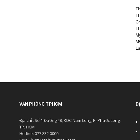
Th
Th
Ch
Th
Mỹ
Mỹ
Lư
VĂN PHÒNG TPHCM
D
Địa chỉ : Số 1 Đường 48, KDC Nam Long, P. Phước Long,
TP. HCM.
Hotline: 077 832 0000