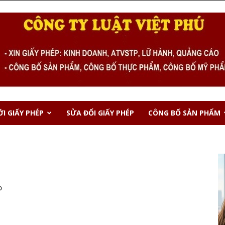
I GIẤY PHÉP
SỬA ĐỔI GIẤY PHÉP
CÔNG BỐ SẢN PHẨM
p