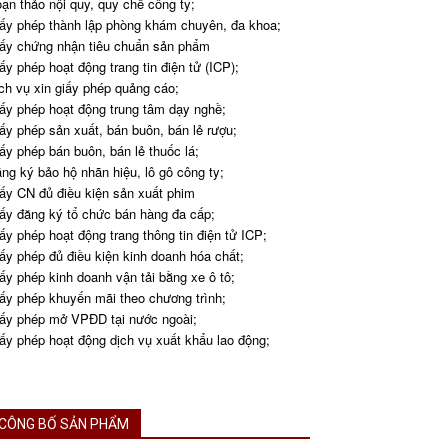
ạn thảo nội quy, quy chế công ty;
ấy phép thành lập phòng khám chuyên, đa khoa;
ấy chứng nhận tiêu chuẩn sản phẩm
ấy phép hoạt động trang tin điện tử (ICP);
ch vụ xin giấy phép quảng cáo;
ấy phép hoạt động trung tâm dạy nghề;
ấy phép sản xuất, bán buôn, bán lẻ rượu;
ấy phép bán buôn, bán lẻ thuốc lá;
ng ký bảo hộ nhãn hiệu, lô gô công ty;
ấy CN đủ điều kiện sản xuất phim
ấy đăng ký tổ chức bán hàng đa cấp;
ấy phép hoạt động trang thông tin điện tử ICP;
ấy phép đủ điều kiện kinh doanh hóa chất;
ấy phép kinh doanh vận tải bằng xe ô tô;
ấy phép khuyến mãi theo chương trình;
ấy phép mở VPĐD tại nước ngoài;
ấy phép hoạt động dịch vụ xuất khẩu lao động;
CÔNG BỐ SẢN PHẨM