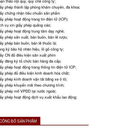
ạn thảo nội quy, quy chế công ty;
ấy phép thành lập phòng khám chuyên, đa khoa;
ấy chứng nhận tiêu chuẩn sản phẩm
ấy phép hoạt động trang tin điện tử (ICP);
ch vụ xin giấy phép quảng cáo;
ấy phép hoạt động trung tâm dạy nghề;
ấy phép sản xuất, bán buôn, bán lẻ rượu;
ấy phép bán buôn, bán lẻ thuốc lá;
ng ký bảo hộ nhãn hiệu, lô gô công ty;
ấy CN đủ điều kiện sản xuất phim
ấy đăng ký tổ chức bán hàng đa cấp;
ấy phép hoạt động trang thông tin điện tử ICP;
ấy phép đủ điều kiện kinh doanh hóa chất;
ấy phép kinh doanh vận tải bằng xe ô tô;
ấy phép khuyến mãi theo chương trình;
ấy phép mở VPĐD tại nước ngoài;
ấy phép hoạt động dịch vụ xuất khẩu lao động;
CÔNG BỐ SẢN PHẨM