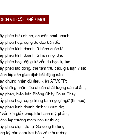
DỊCH VỤ CẤP PHÉP MỚI
ấy phép bưu chính, chuyển phát nhanh;
ấy phép hoạt động đo đạc bản đồ;
ấy phép kinh doanh lữ hành quốc tế;
ấy phép kinh doanh lữ hành nội địa;
ấy phép hoạt động tư vấn du học tự túc;
ấy phép lao động, thẻ tạm trú, cấp, gia hạn visa;
ành lập sàn giao dịch bất động sản;
ấy chứng nhận đủ điều kiện ATVSTP;
ấy chứng nhận tiêu chuẩn chất lượng sản phẩm;
ấy phép, biên bản Phòng Cháy Chữa Cháy
ấy phép hoạt động trung tâm ngoại ngữ (tin học);
ấy phép kinh doanh dịch vụ cầm đồ;
 vấn xin giấy phép lưu hành mỹ phẩm;
ành lập trường mầm non tư thục;
ấy phép điện lực tại Sở công thương;
ng ký bản cam kết bảo vệ môi trường;