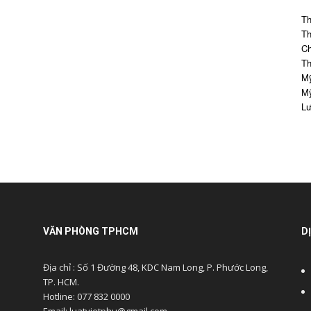
Th
Th
Ch
Th
Mỹ
Mỹ
Lư
VĂN PHÒNG TPHCM
D
Địa chỉ : Số 1 Đường 48, KDC Nam Long, P. Phước Long,
TP. HCM.
Hotline: 077 832 0000