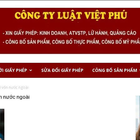
I GIẤY PHÉP
SỬA ĐỔI GIẤY PHÉP
CÔNG BỐ SẢN PHẨM
0 vốn nước ngoài
ốn nước ngoài