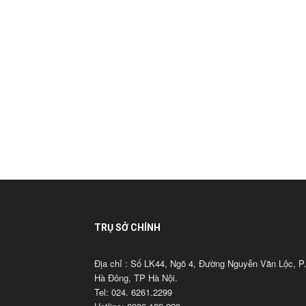
TRỤ SỞ CHÍNH
Địa chỉ : Số LK44, Ngõ 4, Đường Nguyễn Văn Lộc, P.
Hà Đông, TP Hà Nội.
Tel: 024. 6261.2299