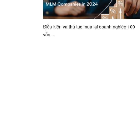
Điều kiện và thủ tục mua lại doanh nghiệp 100
vốn...