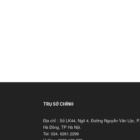
TRỤ SỞ CHÍNH
Địa chỉ : Số LK44, Ngõ 4, Đường Nguyễn Văn Lộc, P.
Hà Đông, TP Hà Nội.
Tel: 024. 6261.2299