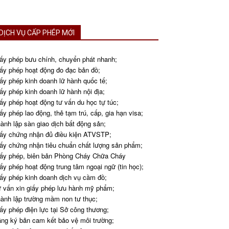
DỊCH VỤ CẤP PHÉP MỚI
ấy phép bưu chính, chuyển phát nhanh;
ấy phép hoạt động đo đạc bản đồ;
ấy phép kinh doanh lữ hành quốc tế;
ấy phép kinh doanh lữ hành nội địa;
ấy phép hoạt động tư vấn du học tự túc;
ấy phép lao động, thẻ tạm trú, cấp, gia hạn visa;
ành lập sàn giao dịch bất động sản;
ấy chứng nhận đủ điều kiện ATVSTP;
ấy chứng nhận tiêu chuẩn chất lượng sản phẩm;
ấy phép, biên bản Phòng Cháy Chữa Cháy
ấy phép hoạt động trung tâm ngoại ngữ (tin học);
ấy phép kinh doanh dịch vụ cầm đồ;
 vấn xin giấy phép lưu hành mỹ phẩm;
ành lập trường mầm non tư thục;
ấy phép điện lực tại Sở công thương;
ng ký bản cam kết bảo vệ môi trường;