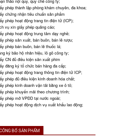
ạn thảo nội quy, quy chế công ty;
ấy phép thành lập phòng khám chuyên, đa khoa;
ấy chứng nhận tiêu chuẩn sản phẩm
ấy phép hoạt động trang tin điện tử (ICP);
ch vụ xin giấy phép quảng cáo;
ấy phép hoạt động trung tâm dạy nghề;
ấy phép sản xuất, bán buôn, bán lẻ rượu;
ấy phép bán buôn, bán lẻ thuốc lá;
ng ký bảo hộ nhãn hiệu, lô gô công ty;
ấy CN đủ điều kiện sản xuất phim
ấy đăng ký tổ chức bán hàng đa cấp;
ấy phép hoạt động trang thông tin điện tử ICP;
ấy phép đủ điều kiện kinh doanh hóa chất;
ấy phép kinh doanh vận tải bằng xe ô tô;
ấy phép khuyến mãi theo chương trình;
ấy phép mở VPĐD tại nước ngoài;
ấy phép hoạt động dịch vụ xuất khẩu lao động;
CÔNG BỐ SẢN PHẨM