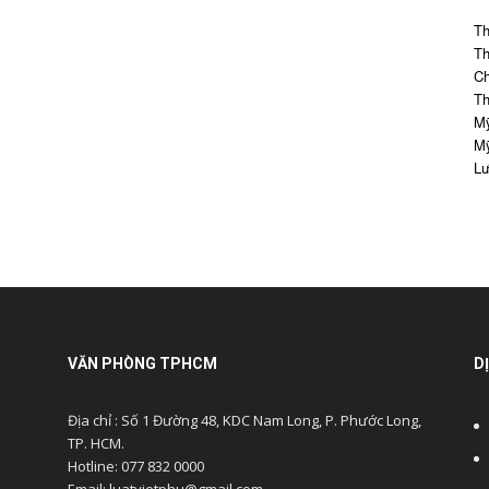
Th
Th
Ch
Th
Mỹ
Mỹ
Lư
VĂN PHÒNG TPHCM
D
Địa chỉ : Số 1 Đường 48, KDC Nam Long, P. Phước Long,
TP. HCM.
Hotline: 077 832 0000