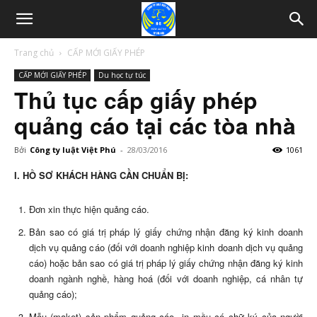
Trang chủ
CẤP MỚI GIẤY PHÉP
CẤP MỚI GIẤY PHÉP
Du học tự túc
Thủ tục cấp giấy phép
quảng cáo tại các tòa nhà
Bởi
Công ty luật Việt Phú
-
28/03/2016
1061
I. HỒ SƠ KHÁCH HÀNG CẦN CHUẨN BỊ:
Đơn xin thực hiện quảng cáo.
Bản sao có giá trị pháp lý giấy chứng nhận đăng ký kinh doanh
dịch vụ quảng cáo (đối với doanh nghiệp kinh doanh dịch vụ quảng
cáo) hoặc bản sao có giá trị pháp lý giấy chứng nhận đăng ký kinh
doanh ngành nghề, hàng hoá (đối với doanh nghiệp, cá nhân tự
quảng cáo);
Mẫu (maket) sản phẩm quảng cáo in mầu có chữ ký của người