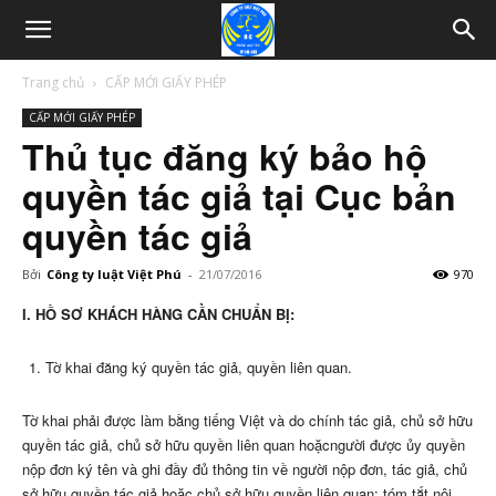
Trang chủ
CẤP MỚI GIẤY PHÉP
CẤP MỚI GIẤY PHÉP
Thủ tục đăng ký bảo hộ
quyền tác giả tại Cục bản
quyền tác giả
Bởi
Công ty luật Việt Phú
-
21/07/2016
970
I. HỒ SƠ KHÁCH HÀNG CẦN CHUẨN BỊ:
Tờ khai đăng ký quyền tác giả, quyền liên quan.
Tờ khai phải được làm bằng tiếng Việt và do chính tác giả, chủ sở hữu
quyền tác giả, chủ sở hữu quyền liên quan hoặcngười được ủy quyền
nộp đơn ký tên và ghi đầy đủ thông tin về người nộp đơn, tác giả, chủ
sở hữu quyền tác giả hoặc chủ sở hữu quyền liên quan; tóm tắt nội