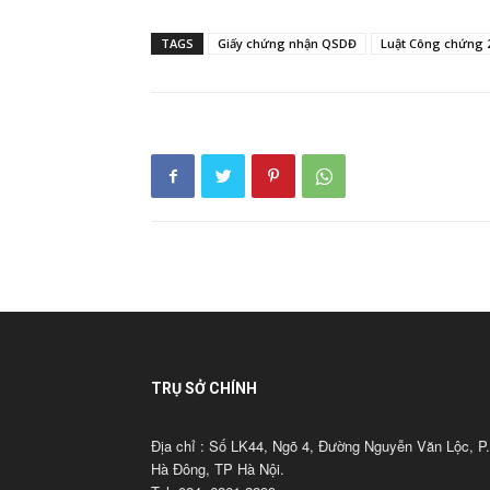
TAGS
Giấy chứng nhận QSDĐ
Luật Công chứng 
TRỤ SỞ CHÍNH
Địa chỉ : Số LK44, Ngõ 4, Đường Nguyễn Văn Lộc, P.
Hà Đông, TP Hà Nội.