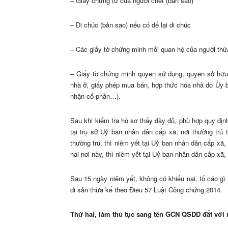
– Giấy chứng tử của người chết (bản sao)
– Di chúc (bản sao) nếu có để lại di chúc
– Các giấy tờ chứng minh mối quan hệ của người th
– Giấy tờ chứng minh quyền sử dụng, quyền sở hữu
nhà ở, giấy phép mua bán, hợp thức hóa nhà do Ủy b
nhận cổ phần…).
Sau khi kiểm tra hồ sơ thấy đầy đủ, phù hợp quy địn
tại trụ sở Uỷ ban nhân dân cấp xã, nơi thường trú 
thường trú, thì niêm yết tại Uỷ ban nhân dân cấp xã,
hai nơi này, thì niêm yết tại Uỷ ban nhân dân cấp xã,
Sau 15 ngày niêm yết, không có khiếu nại, tố cáo g
di sản thừa kế theo Điều 57 Luật Công chứng 2014.
Thứ hai,
làm thủ tục sang tên GCN QSDĐ đất với 