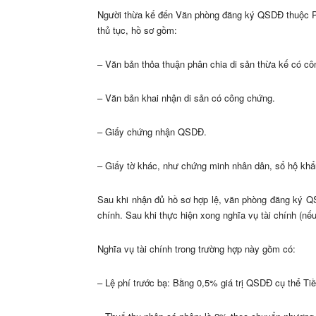
Người thừa kế đến Văn phòng đăng ký QSDĐ thuộc Ph
thủ tục, hồ sơ gồm:
– Văn bản thỏa thuận phân chia di sản thừa kế có cô
– Văn bản khai nhận di sản có công chứng.
– Giấy chứng nhận QSDĐ.
– Giấy tờ khác, như chứng minh nhân dân, sổ hộ khẩ
Sau khi nhận đủ hồ sơ hợp lệ, văn phòng đăng ký Q
chính. Sau khi thực hiện xong nghĩa vụ tài chính (n
Nghĩa vụ tài chính trong trường hợp này gồm có:
– Lệ phí trước bạ: Bằng 0,5% giá trị QSDĐ cụ thể Tiền