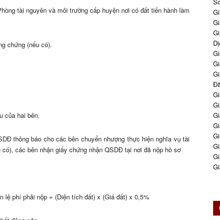
So
òng tài nguyên và môi trường cấp huyện nơi có đất tiến hành làm
Gi
Gi
Gi
Dị
ng chứng (nếu có).
Gi
Gi
Gi
Đă
Gi
Gi
u của hai bên.
Gi
Gi
Gi
SDĐ thông báo cho các bên chuyển nhượng thực hiện nghĩa vụ tài
Gi
ếu có), các bên nhận giấy chứng nhận QSDĐ tại nơi đã nộp hồ sơ
Gi
Gi
 lệ phí phải nộp = (Diện tích đất) x (Giá đất) x 0,5%