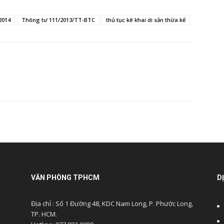
2014
Thông tư 111/2013/TT-BTC
thủ tục kê khai di sản thừa kế
VĂN PHÒNG TPHCM
D
Địa chỉ : Số 1 Đường 48, KDC Nam Long, P. Phước Long,
TP. HCM.