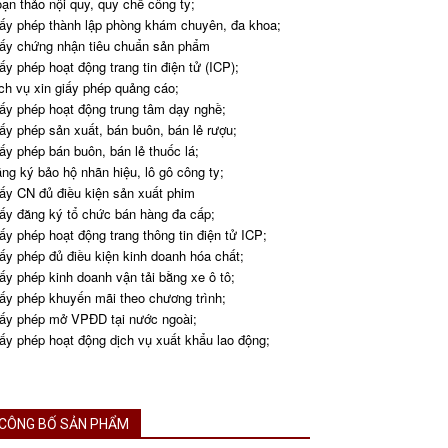
ạn thảo nội quy, quy chế công ty;
ấy phép thành lập phòng khám chuyên, đa khoa;
ấy chứng nhận tiêu chuẩn sản phẩm
ấy phép hoạt động trang tin điện tử (ICP);
ch vụ xin giấy phép quảng cáo;
ấy phép hoạt động trung tâm dạy nghề;
ấy phép sản xuất, bán buôn, bán lẻ rượu;
ấy phép bán buôn, bán lẻ thuốc lá;
ng ký bảo hộ nhãn hiệu, lô gô công ty;
ấy CN đủ điều kiện sản xuất phim
ấy đăng ký tổ chức bán hàng đa cấp;
ấy phép hoạt động trang thông tin điện tử ICP;
ấy phép đủ điều kiện kinh doanh hóa chất;
ấy phép kinh doanh vận tải bằng xe ô tô;
ấy phép khuyến mãi theo chương trình;
ấy phép mở VPĐD tại nước ngoài;
ấy phép hoạt động dịch vụ xuất khẩu lao động;
CÔNG BỐ SẢN PHẨM