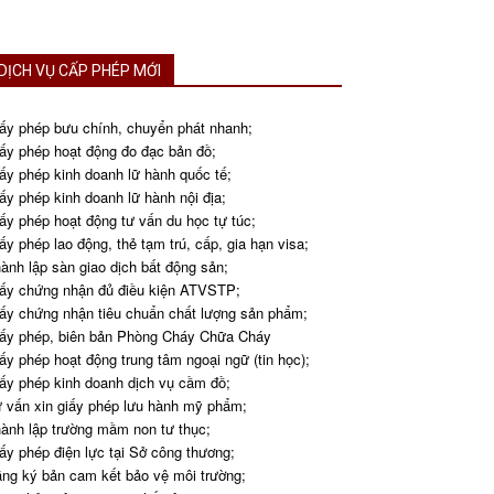
DỊCH VỤ CẤP PHÉP MỚI
ấy phép bưu chính, chuyển phát nhanh;
ấy phép hoạt động đo đạc bản đồ;
ấy phép kinh doanh lữ hành quốc tế;
ấy phép kinh doanh lữ hành nội địa;
ấy phép hoạt động tư vấn du học tự túc;
ấy phép lao động, thẻ tạm trú, cấp, gia hạn visa;
ành lập sàn giao dịch bất động sản;
ấy chứng nhận đủ điều kiện ATVSTP;
ấy chứng nhận tiêu chuẩn chất lượng sản phẩm;
ấy phép, biên bản Phòng Cháy Chữa Cháy
ấy phép hoạt động trung tâm ngoại ngữ (tin học);
ấy phép kinh doanh dịch vụ cầm đồ;
 vấn xin giấy phép lưu hành mỹ phẩm;
ành lập trường mầm non tư thục;
ấy phép điện lực tại Sở công thương;
ng ký bản cam kết bảo vệ môi trường;