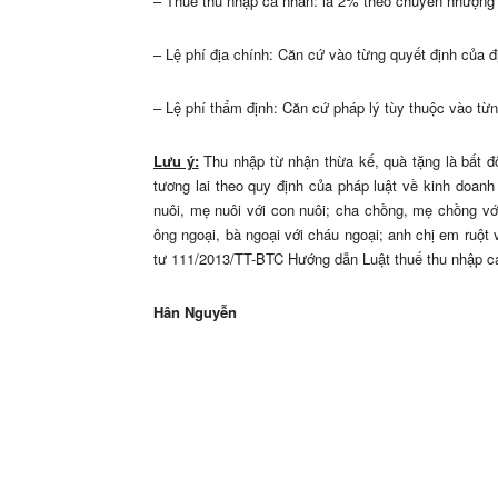
– Thuế thu nhập cá nhân: là 2% theo chuyển nhượng 
– Lệ phí địa chính: Căn cứ vào từng quyết định của 
– Lệ phí thẩm định: Căn cứ pháp lý tùy thuộc vào từ
Lưu ý:
Thu nhập từ nhận thừa kế, quà tặng là bất đ
tương lai theo quy định của pháp luật về kinh doanh
nuôi, mẹ nuôi với con nuôi; cha chồng, mẹ chồng với
ông ngoại, bà ngoại với cháu ngoại; anh chị em ruột
tư 111/2013/TT-BTC Hướng dẫn Luật thuế thu nhập c
Hân Nguyễn