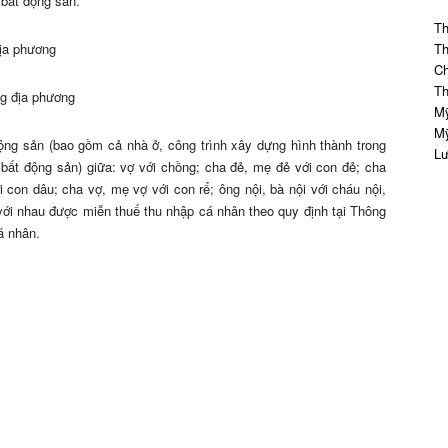
bất động sản.
Th
địa phương
Th
Ch
Th
ng địa phương
Mỹ
Mỹ
ộng sản (bao gồm cả nhà ở, công trình xây dựng hình thành trong
Lư
 bất động sản) giữa: vợ với chồng; cha đẻ, mẹ đẻ với con đẻ; cha
 con dâu; cha vợ, mẹ vợ với con rể; ông nội, bà nội với cháu nội,
 với nhau được miễn thuế thu nhập cá nhân theo quy định tại Thông
á nhân.