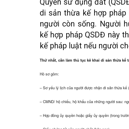
Quyền sử dụng đất (QSDĐ
di sản thừa kế hợp pháp 
người còn sống. Người h
kế hợp pháp QSDĐ này th
kế pháp luật nếu người chế
Thứ nhất,
cần làm thủ tục kê khai di sản thừa kế
Hồ sơ gồm:
– Sơ yếu lý lịch của người được nhận di sản thừa kế 
– CMND/ hộ chiếu, hộ khẩu của những người sau: ngư
– Hợp đồng ủy quyền hoặc giấy ủy quyền (trong trường