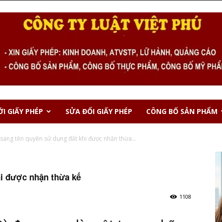
I GIẤY PHÉP
SỬA ĐỔI GIẤY PHÉP
CÔNG BỐ SẢN PHẨM
 sang tên quyền sử dụng đất khi được nhận thừa...
hi được nhận thừa kế
1108