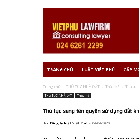
TRANG CHỦ
LUẬT VIỆT PHÚ
CẤP MỚ
Trang chủ
THỦ TỤC NHÀ ĐẤT
Thừa kế
Thủ tục
THỦ TỤC NHÀ ĐẤT
Thừa kế
Thủ tục sang tên quyền sử dụng đất k
Bởi
Công ty luật Việt Phú
-
04/04/2020