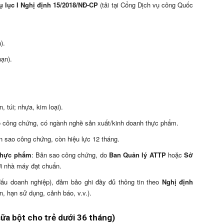
 lục I Nghị định 15/2018/NĐ-CP
(tải tại Cổng Dịch vụ công Quốc
).
ạn).
, túi; nhựa, kim loại).
o công chứng, có ngành nghề sản xuất/kinh doanh thực phẩm.
n sao công chứng, còn hiệu lực 12 tháng.
 thực phẩm
: Bản sao công chứng, do
Ban Quản lý ATTP
hoặc
Sở
i nhà máy đạt chuẩn.
dấu doanh nghiệp), đảm bảo ghi đầy đủ thông tin theo
Nghị định
, hạn sử dụng, cảnh báo, v.v.).
ữa bột cho trẻ dưới 36 tháng)