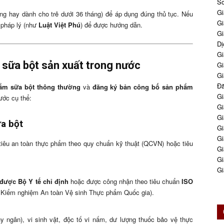
So
Gi
ờng hay dành cho trẻ dưới 36 tháng) để áp dụng đúng thủ tục. Nếu
Gi
 pháp lý (như
Luật Việt Phú
) để được hướng dẫn.
Gi
Dị
Gi
 sữa bột sản xuất trong nước
Gi
Gi
Đă
ẩm sữa bột thông thường
và
đăng ký bản công bố sản phẩm
Gi
ước cụ thể:
Gi
Gi
a bột
Gi
Gi
iêu an toàn thực phẩm theo quy chuẩn kỹ thuật (QCVN) hoặc tiêu
Gi
Gi
Gi
được Bộ Y tế chỉ định
hoặc được công nhận theo tiêu chuẩn
ISO
n Kiểm nghiệm An toàn Vệ sinh Thực phẩm Quốc gia).
ủy ngân), vi sinh vật, độc tố vi nấm, dư lượng thuốc bảo vệ thực