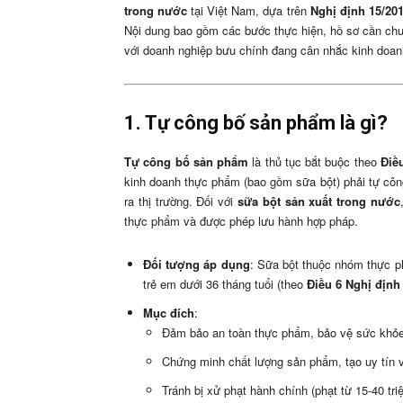
trong nước
tại Việt Nam, dựa trên
Nghị định 15/20
Nội dung bao gồm các bước thực hiện, hồ sơ cần chuẩn
với doanh nghiệp bưu chính đang cân nhắc kinh doa
1. Tự công bố sản phẩm là gì?
Tự công bố sản phẩm
là thủ tục bắt buộc theo
Điề
kinh doanh thực phẩm (bao gồm sữa bột) phải tự cô
ra thị trường. Đối với
sữa bột sản xuất trong nước
thực phẩm và được phép lưu hành hợp pháp.
Đối tượng áp dụng
: Sữa bột thuộc nhóm thực p
trẻ em dưới 36 tháng tuổi (theo
Điều 6 Nghị định
Mục đích
:
Đảm bảo an toàn thực phẩm, bảo vệ sức khỏe 
Chứng minh chất lượng sản phẩm, tạo uy tín với
Tránh bị xử phạt hành chính (phạt từ 15-40 t