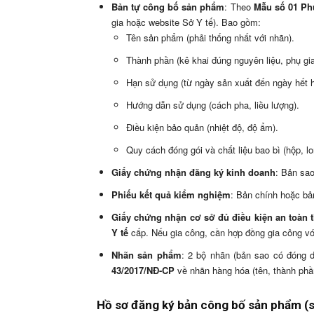
Bản tự công bố sản phẩm
: Theo
Mẫu số 01 Phụ
gia hoặc website Sở Y tế). Bao gồm:
Tên sản phẩm (phải thống nhất với nhãn).
Thành phần (kê khai đúng nguyên liệu, phụ gia
Hạn sử dụng (từ ngày sản xuất đến ngày hết h
Hướng dẫn sử dụng (cách pha, liều lượng).
Điều kiện bảo quản (nhiệt độ, độ ẩm).
Quy cách đóng gói và chất liệu bao bì (hộp, lon
Giấy chứng nhận đăng ký kinh doanh
: Bản sa
Phiếu kết quả kiểm nghiệm
: Bản chính hoặc bả
Giấy chứng nhận cơ sở đủ điều kiện an toàn
Y tế
cấp. Nếu gia công, cần hợp đồng gia công vớ
Nhãn sản phẩm
: 2 bộ nhãn (bản sao có đóng 
43/2017/NĐ-CP
về nhãn hàng hóa (tên, thành phần
Hồ sơ đăng ký bản công bố sản phẩm (s