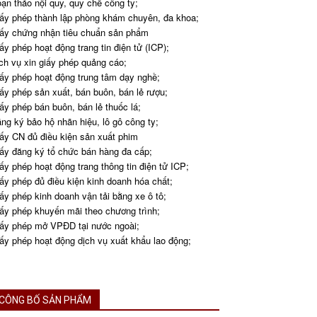
ạn thảo nội quy, quy chế công ty;
ấy phép thành lập phòng khám chuyên, đa khoa;
ấy chứng nhận tiêu chuẩn sản phẩm
ấy phép hoạt động trang tin điện tử (ICP);
ch vụ xin giấy phép quảng cáo;
ấy phép hoạt động trung tâm dạy nghề;
ấy phép sản xuất, bán buôn, bán lẻ rượu;
ấy phép bán buôn, bán lẻ thuốc lá;
ng ký bảo hộ nhãn hiệu, lô gô công ty;
ấy CN đủ điều kiện sản xuất phim
ấy đăng ký tổ chức bán hàng đa cấp;
ấy phép hoạt động trang thông tin điện tử ICP;
ấy phép đủ điều kiện kinh doanh hóa chất;
ấy phép kinh doanh vận tải bằng xe ô tô;
ấy phép khuyến mãi theo chương trình;
ấy phép mở VPĐD tại nước ngoài;
ấy phép hoạt động dịch vụ xuất khẩu lao động;
CÔNG BỐ SẢN PHẨM