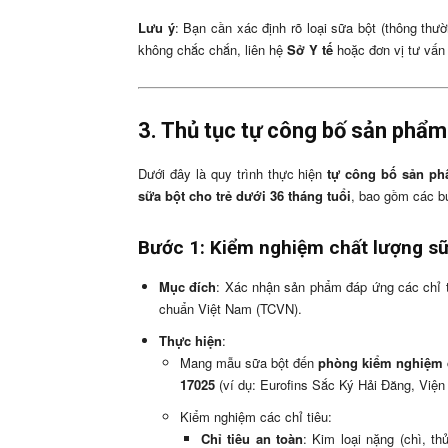
Lưu ý
: Bạn cần xác định rõ loại sữa bột (thông thư
không chắc chắn, liên hệ
Sở Y tế
hoặc đơn vị tư vấn
3. Thủ tục tự công bố sản phẩm
Dưới đây là quy trình thực hiện
tự công bố sản ph
sữa bột cho trẻ dưới 36 tháng tuổi
, bao gồm các b
Bước 1: Kiểm nghiệm chất lượng sữ
Mục đích
: Xác nhận sản phẩm đáp ứng các chỉ t
chuẩn Việt Nam (TCVN).
Thực hiện
:
Mang mẫu sữa bột đến
phòng kiểm nghiệm 
17025
(ví dụ: Eurofins Sắc Ký Hải Đăng, Việ
Kiểm nghiệm các chỉ tiêu:
Chỉ tiêu an toàn
: Kim loại nặng (chì, th