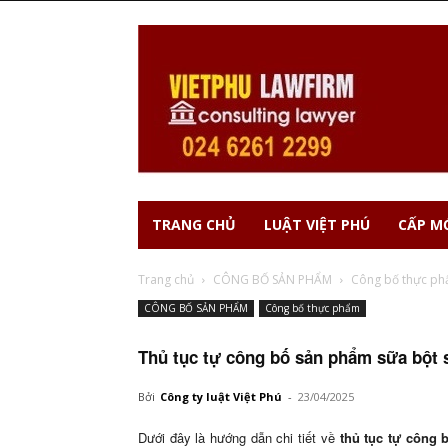
TRANG CHỦ
LUẬT VIỆT PHÚ
CẤP MỚ
Trang chủ
CÔNG BỐ SẢN PHẨM
Công bố thực p
CÔNG BỐ SẢN PHẨM
Công bố thực phẩm
Thủ tục tự công bố sản phẩm sữa bột 
Bởi
Công ty luật Việt Phú
-
23/04/2025
Dưới đây là hướng dẫn chi tiết về
thủ tục tự công