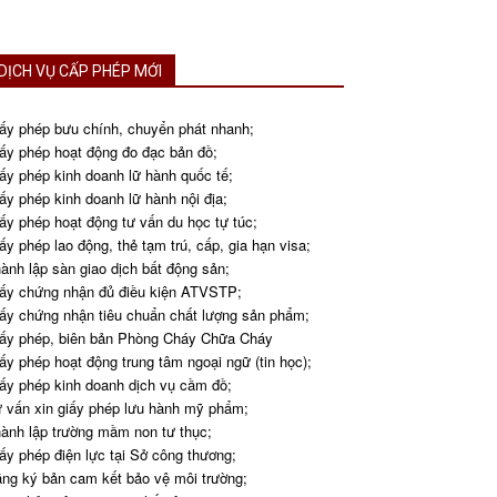
DỊCH VỤ CẤP PHÉP MỚI
ấy phép bưu chính, chuyển phát nhanh;
ấy phép hoạt động đo đạc bản đồ;
ấy phép kinh doanh lữ hành quốc tế;
ấy phép kinh doanh lữ hành nội địa;
ấy phép hoạt động tư vấn du học tự túc;
ấy phép lao động, thẻ tạm trú, cấp, gia hạn visa;
ành lập sàn giao dịch bất động sản;
ấy chứng nhận đủ điều kiện ATVSTP;
ấy chứng nhận tiêu chuẩn chất lượng sản phẩm;
ấy phép, biên bản Phòng Cháy Chữa Cháy
ấy phép hoạt động trung tâm ngoại ngữ (tin học);
ấy phép kinh doanh dịch vụ cầm đồ;
 vấn xin giấy phép lưu hành mỹ phẩm;
ành lập trường mầm non tư thục;
ấy phép điện lực tại Sở công thương;
ng ký bản cam kết bảo vệ môi trường;