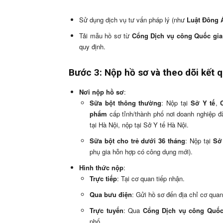
Sử dụng dịch vụ tư vấn pháp lý (như
Luật Đông 
Tải mẫu hồ sơ từ
Cổng Dịch vụ công Quốc gia
quy định.
Bước 3: Nộp hồ sơ và theo dõi kết 
Nơi nộp hồ sơ
:
Sữa bột thông thường
: Nộp tại
Sở Y tế
,
phẩm
cấp tỉnh/thành phố nơi doanh nghiệp đ
tại Hà Nội, nộp tại Sở Y tế Hà Nội.
Sữa bột cho trẻ dưới 36 tháng
: Nộp tại
Sở
phụ gia hỗn hợp có công dụng mới).
Hình thức nộp
:
Trực tiếp
: Tại cơ quan tiếp nhận.
Qua bưu điện
: Gửi hồ sơ đến địa chỉ cơ quan
Trực tuyến
: Qua
Cổng Dịch vụ công Quốc
phố.