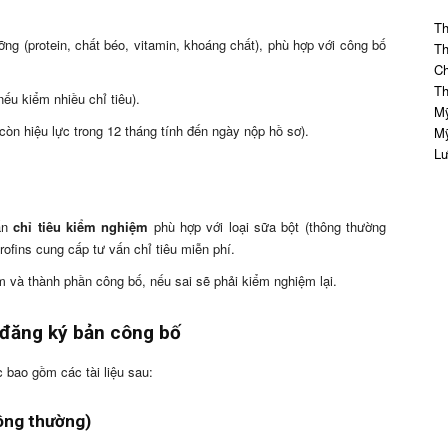
Th
ng (protein, chất béo, vitamin, khoáng chất), phù hợp với công bố
Th
Ch
Th
nếu kiểm nhiều chỉ tiêu).
Mỹ
còn hiệu lực trong 12 tháng tính đến ngày nộp hồ sơ).
Mỹ
Lư
vấn
chỉ tiêu kiểm nghiệm
phù hợp với loại sữa bột (thông thường
ofins cung cấp tư vấn chỉ tiêu miễn phí.
 và thành phần công bố, nếu sai sẽ phải kiểm nghiệm lại.
/đăng ký bản công bố
 bao gồm các tài liệu sau:
ông thường)