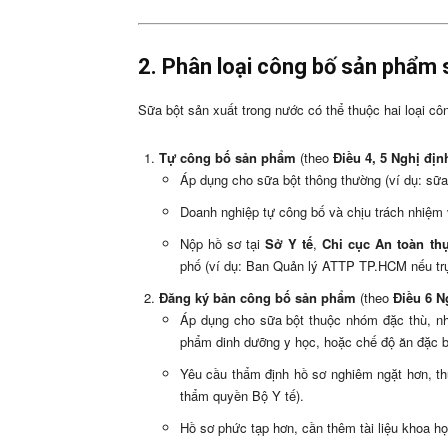
2. Phân loại công bố sản phẩm 
Sữa bột sản xuất trong nước có thể thuộc hai loại cô
Tự công bố sản phẩm
(theo
Điều 4, 5 Nghị đị
Áp dụng cho sữa bột thông thường (ví dụ: sữa 
Doanh nghiệp tự công bố và chịu trách nhiệm
Nộp hồ sơ tại
Sở Y tế
,
Chi cục An toàn t
phố (ví dụ: Ban Quản lý ATTP TP.HCM nếu trụ
Đăng ký bản công bố sản phẩm
(theo
Điều 6 N
Áp dụng cho sữa bột thuộc nhóm đặc thù, 
phẩm dinh dưỡng y học, hoặc chế độ ăn đặc b
Yêu cầu thẩm định hồ sơ nghiêm ngặt hơn, t
thẩm quyền Bộ Y tế).
Hồ sơ phức tạp hơn, cần thêm tài liệu khoa 