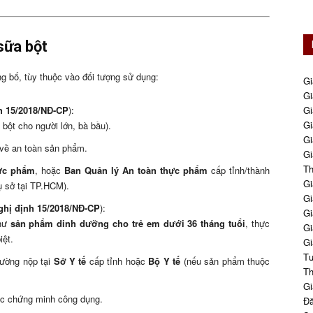
sữa bột
ng bố, tùy thuộc vào đối tượng sử dụng:
Gi
Gi
nh 15/2018/NĐ-CP
):
Gi
Gi
bột cho người lớn, bà bầu).
Gi
 về an toàn sản phẩm.
Gi
Th
hực phẩm
, hoặc
Ban Quản lý An toàn thực phẩm
cấp tỉnh/thành
Gi
 sở tại TP.HCM).
Gi
ghị định 15/2018/NĐ-CP
):
Gi
như
sản phẩm dinh dưỡng cho trẻ em dưới 36 tháng tuổi
, thực
Gi
iệt.
Gi
Tư
hường nộp tại
Sở Y tế
cấp tỉnh hoặc
Bộ Y tế
(nếu sản phẩm thuộc
Th
Gi
học chứng minh công dụng.
Đă