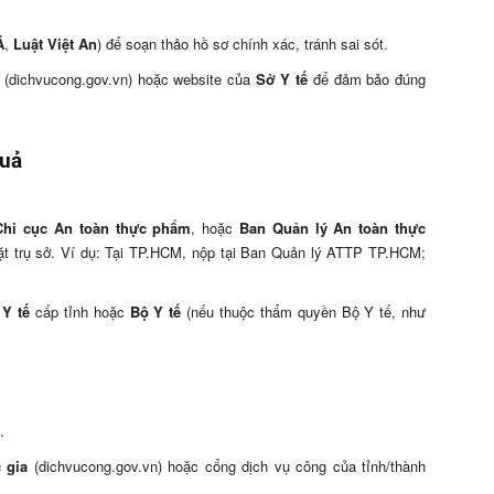
Á
,
Luật Việt An
) để soạn thảo hồ sơ chính xác, tránh sai sót.
(dichvucong.gov.vn) hoặc website của
Sở Y tế
để đảm bảo đúng
quả
Chi cục An toàn thực phẩm
, hoặc
Ban Quản lý An toàn thực
ặt trụ sở. Ví dụ: Tại TP.HCM, nộp tại Ban Quản lý ATTP TP.HCM;
 Y tế
cấp tỉnh hoặc
Bộ Y tế
(nếu thuộc thẩm quyền Bộ Y tế, như
.
 gia
(dichvucong.gov.vn) hoặc cổng dịch vụ công của tỉnh/thành