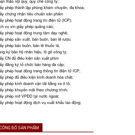
ạn thảo nội quy, quy chế công ty;
ấy phép thành lập phòng khám chuyên, đa khoa;
ấy chứng nhận tiêu chuẩn sản phẩm
ấy phép hoạt động trang tin điện tử (ICP);
ch vụ xin giấy phép quảng cáo;
ấy phép hoạt động trung tâm dạy nghề;
ấy phép sản xuất, bán buôn, bán lẻ rượu;
ấy phép bán buôn, bán lẻ thuốc lá;
ng ký bảo hộ nhãn hiệu, lô gô công ty;
ấy CN đủ điều kiện sản xuất phim
ấy đăng ký tổ chức bán hàng đa cấp;
ấy phép hoạt động trang thông tin điện tử ICP;
ấy phép đủ điều kiện kinh doanh hóa chất;
ấy phép kinh doanh vận tải bằng xe ô tô;
ấy phép khuyến mãi theo chương trình;
ấy phép mở VPĐD tại nước ngoài;
ấy phép hoạt động dịch vụ xuất khẩu lao động;
CÔNG BỐ SẢN PHẨM