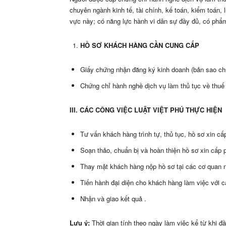
chuyên ngành kinh tế, tài chính, kế toán, kiểm toán, l
vực này; có năng lực hành vi dân sự đầy đủ, có phẩm
HỒ SƠ KHÁCH HÀNG CẦN CUNG CẤP
Giấy chứng nhận đăng ký kinh doanh (bản sao ch
Chứng chỉ hành nghề dịch vụ làm thủ tục về thuế 
III. CÁC CÔNG VIỆC LUẬT VIỆT PHÚ THỰC HIỆN
Tư vấn khách hàng trình tự, thủ tục, hồ sơ xin cấ
Soạn thảo, chuẩn bị và hoàn thiện hồ sơ xin cấp 
Thay mặt khách hàng nộp hồ sơ tại các cơ quan 
Tiến hành đại diện cho khách hàng làm việc với 
Nhận và giao kết quả .
Lưu ý:
Thời gian tính theo ngày làm việc kể từ khi 