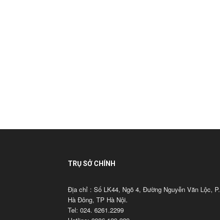
TRỤ SỞ CHÍNH
Địa chỉ : Số LK44, Ngõ 4, Đường Nguyễn Văn Lộc, P.
Hà Đông, TP Hà Nội.
Tel: 024. 6261.2299