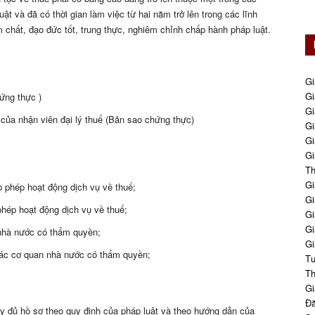
uật và đã có thời gian làm việc từ hai năm trở lên trong các lĩnh
 chất, đạo đức tốt, trung thực, nghiêm chỉnh chấp hành pháp luật.
Gi
Gi
ứng thực )
Gi
của nhận viên đại lý thuế (Bản sao chứng thực)
Gi
Gi
Gi
Th
Gi
p phép hoạt động dịch vụ về thuế;
Gi
phép hoạt động dịch vụ về thuế;
Gi
Gi
nhà nước có thẩm quyền;
Gi
các cơ quan nhà nước có thẩm quyền;
Tư
Th
Gi
Đă
đầy đủ hồ sơ theo quy định của pháp luật và theo hướng dẫn của