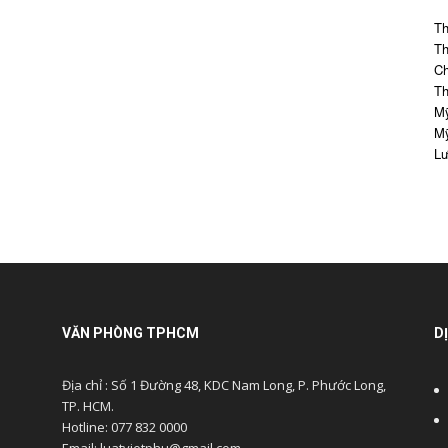
Th
Th
Ch
Th
Mỹ
Mỹ
Lư
VĂN PHÒNG TPHCM
D
Địa chỉ : Số 1 Đường 48, KDC Nam Long, P. Phước Long,
TP. HCM.
Hotline: 077 832 0000