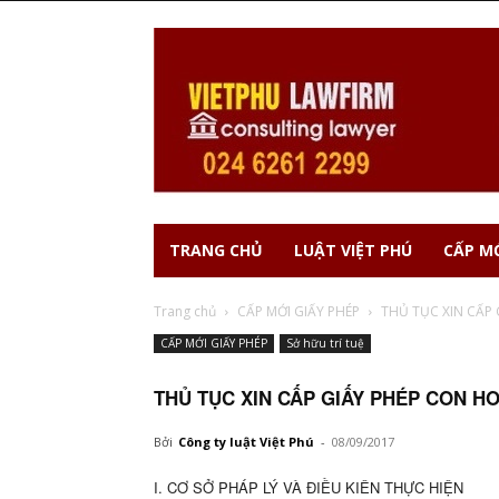
TRANG CHỦ
LUẬT VIỆT PHÚ
CẤP MỚ
Trang chủ
CẤP MỚI GIẤY PHÉP
THỦ TỤC XIN CẤP
CẤP MỚI GIẤY PHÉP
Sở hữu trí tuệ
THỦ TỤC XIN CẤP GIẤY PHÉP CON HO
Bởi
Công ty luật Việt Phú
-
08/09/2017
I. CƠ SỞ PHÁP LÝ VÀ ĐIỀU KIÊN THỰC HIỆN