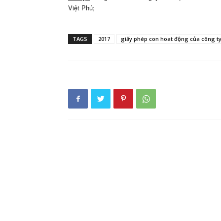
Việt Phú;
TAGS
2017
giấy phép con hoat động của công ty 