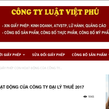
I GIẤY PHÉP
SỬA ĐỔI GIẤY PHÉP
CÔNG BỐ SẢN PHẨM
 GIẤY PHÉP CON HOẠT ĐỘNG CỦA CÔNG TY...
ẠT ĐỘNG CỦA CÔNG TY ĐẠI LÝ THUẾ 2017
1065