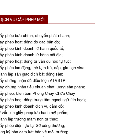
DỊCH VỤ CẤP PHÉP MỚI
ấy phép bưu chính, chuyển phát nhanh;
ấy phép hoạt động đo đạc bản đồ;
ấy phép kinh doanh lữ hành quốc tế;
ấy phép kinh doanh lữ hành nội địa;
ấy phép hoạt động tư vấn du học tự túc;
ấy phép lao động, thẻ tạm trú, cấp, gia hạn visa;
ành lập sàn giao dịch bất động sản;
ấy chứng nhận đủ điều kiện ATVSTP;
ấy chứng nhận tiêu chuẩn chất lượng sản phẩm;
ấy phép, biên bản Phòng Cháy Chữa Cháy
ấy phép hoạt động trung tâm ngoại ngữ (tin học);
ấy phép kinh doanh dịch vụ cầm đồ;
 vấn xin giấy phép lưu hành mỹ phẩm;
ành lập trường mầm non tư thục;
ấy phép điện lực tại Sở công thương;
ng ký bản cam kết bảo vệ môi trường;