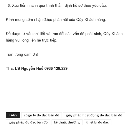
Xúc tiến nhanh quá trình thẩm định hồ sơ theo yêu cầu;
Kính mong sớm nhận được phản hồi của Qúy Khách hàng.
Để được tư vấn chi tiết và trao đổi các vấn đề phát sinh, Qúy Khách
hàng vui lòng liên hệ trực tiếp.
Trân trọng cám ơn!
Ths. LS Nguyễn Huế 0936 129.229
TAGS
côgn ty đo đạc bản đồ
giấy phép hoạt động đo đạc bản đồ
giấy phép đo đạc bản đồ
kỹ thuật thưởng
thiết bị đo đạc