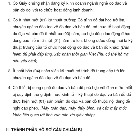
Có Giấy chứng nhận đăng ký kinh doanh ngành nghề đo đạc và
bản đồ đối với tổ chức hoạt động kinh doanh;
Có ít nhất một (01) kỹ thuật trưởng: Có trình độ đại học trở lên,
chuyên ngành đào tạo về đo đạc và bản đồ, có thực tế hoạt động
đo đạc và bản đồ ít nhất ba (03) năm, có hợp đồng lao động được
đóng bảo hiểm từ một (01) năm trở lên, không được đồng thời là kỹ
thuật trưởng của tổ chức hoạt động đo đạc và bản đồ khác;
(Bảo
hiểm thì phải đáp ứng, xác nhận thời gian Việt Phú có thể hỗ trợ
nếu yêu cầu);
Ít nhất bốn (04) nhân viên kỹ thuật có trình độ trung cấp trở lên,
chuyên ngành đào tạo về đo đạc và bản đồ.
Có thiết bị công nghệ đo đạc và bản đồ phù hợp với định mức thiết
bị quy định trong định mức kinh tế – kỹ thuật đo đạc và bản đồ để
thực hiện một (01) sản phẩm đo đạc và bản đồ thuộc nội dung đề
nghị cấp phép.
(Máy toàn đạc, máy thủy bình, và các máy móc
khác liên quan tới lĩnh vực cần xin giấy phép).
II. THÀNH PHẦN HỒ SƠ CẦN CHUẨN BỊ