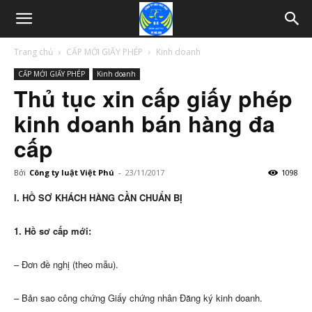
Trang chủ
CẤP MỚI GIẤY PHÉP
Kinh doanh
CẤP MỚI GIẤY PHÉP
Kinh doanh
Thủ tục xin cấp giấy phép
kinh doanh bán hàng đa
cấp
Bởi
Công ty luật Việt Phú
-
23/11/2017
1098
I. HỒ SƠ KHÁCH HÀNG CẦN CHUẨN BỊ
1. Hồ sơ cấp mới:
– Đơn đề nghị (theo mẫu).
– Bản sao công chứng Giấy chứng nhân Đăng ký kinh doanh.