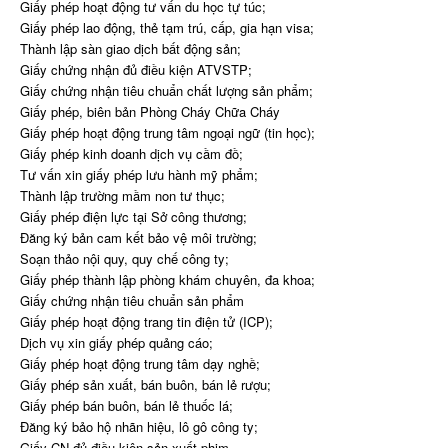
Giấy phép hoạt động tư vấn du học tự túc;
Giấy phép lao động, thẻ tạm trú, cấp, gia hạn visa;
Thành lập sàn giao dịch bất động sản;
Giấy chứng nhận đủ điều kiện ATVSTP;
Giấy chứng nhận tiêu chuẩn chất lượng sản phẩm;
Giấy phép, biên bản Phòng Cháy Chữa Cháy
Giấy phép hoạt động trung tâm ngoại ngữ (tin học);
Giấy phép kinh doanh dịch vụ cầm đồ;
Tư vấn xin giấy phép lưu hành mỹ phẩm;
Thành lập trường mầm non tư thục;
Giấy phép điện lực tại Sở công thương;
Đăng ký bản cam kết bảo vệ môi trường;
Soạn thảo nội quy, quy chế công ty;
Giấy phép thành lập phòng khám chuyên, đa khoa;
Giấy chứng nhận tiêu chuẩn sản phẩm
Giấy phép hoạt động trang tin điện tử (ICP);
Dịch vụ xin giấy phép quảng cáo;
Giấy phép hoạt động trung tâm dạy nghề;
Giấy phép sản xuất, bán buôn, bán lẻ rượu;
Giấy phép bán buôn, bán lẻ thuốc lá;
Đăng ký bảo hộ nhãn hiệu, lô gô công ty;
Giấy CN đủ điều kiện sản xuất phim