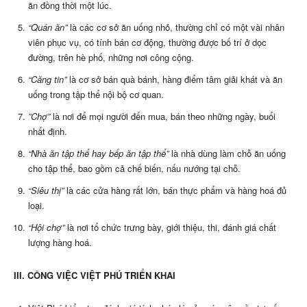
ăn đồng thời một lúc.
“Quán ăn”
là các cơ sở ăn uống nhỏ, thường chỉ có một vài nhân
viên phục vụ, có tính bán cơ động, thường được bố trí ở dọc
đường, trên hè phố, những nơi công cộng.
“Căng tin”
là cơ sở bán quà bánh, hàng điểm tâm giải khát và ăn
uống trong tập thể nội bộ cơ quan.
”Chợ”
là nơi để mọi người đến mua, bán theo những ngày, buổi
nhất định.
“Nhà ăn tập thể hay bếp ăn tập thể”
là nhà dùng làm chỗ ăn uống
cho tập thể, bao gồm cả chế biến, nấu nướng tại chỗ.
“Siêu thị”
là các cửa hàng rất lớn, bán thực phẩm và hàng hoá đủ
loại.
“Hội chợ”
là nơi tổ chức trưng bày, giới thiệu, thi, đánh giá chất
lượng hàng hoá.
III. CÔNG VIỆC VIỆT PHÚ TRIỂN KHAI