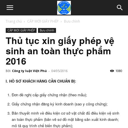
Trang chủ
CẤP MỚI GIẤY PHÉP
Bưu chính
CẤP MỚI GIẤY PHÉP
Bưu chính
Thủ tục xin giấy phép vệ
sinh an toàn thực phẩm
2016
Bởi
Công ty luật Việt Phú
-
04/05/2016
1080
I. HỒ SƠ KHÁCH HÀNG CẦN CHUẨN BỊ:
Đơn đề nghị cấp giấy chứng nhận (theo mẫu);
Giấy chứng nhận đăng ký kinh doanh (sao y công chứng);
Bản thuyết minh về điều kiện cơ sở vật chất đủ điều kiện vệ sinh
an toàn thực phẩm (bản vẽ sơ đồ mặt bằng sản xuất kinh doanh;
mô tả quy trình chế biến thực phẩm);