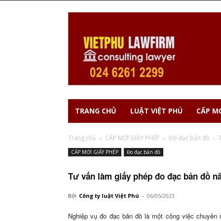
TRANG CHỦ
LUẬT VIỆT PHÚ
CẤP MỚ
Trang chủ
CẤP MỚI GIẤY PHÉP
Đo đạc bản đồ
CẤP MỚI GIẤY PHÉP
Đo đạc bản đồ
Tư vấn làm giấy phép đo đạc bản đồ n
Bởi
Công ty luật Việt Phú
-
06/05/2023
Nghiệp vụ đo đạc bản đồ là một công việc chuyên m