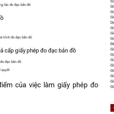
So
ng tác đo đạc bản đồ
Gi
Gi
Gi
đồ
Dị
Gi
Gi
uá trình đo đạc bản đồ
Gi
Đă
Gi
uả cấp giấy phép đo đạc bản đồ
Gi
Gi
 đo đạc bản đồ
Gi
i quyết
Gi
Gi
Gi
điểm của việc làm giấy phép đo
Gi