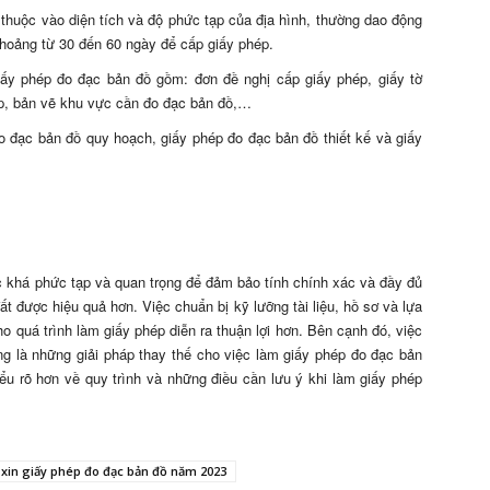
 thuộc vào diện tích và độ phức tạp của địa hình, thường dao động
 khoảng từ 30 đến 60 ngày để cấp giấy phép.
 giấy phép đo đạc bản đồ gồm: đơn đề nghị cấp giấy phép, giấy tờ
p, bản vẽ khu vực cần đo đạc bản đồ,…
đo đạc bản đồ quy hoạch, giấy phép đo đạc bản đồ thiết kế và giấy
c khá phức tạp và quan trọng để đảm bảo tính chính xác và đầy đủ
t được hiệu quả hơn. Việc chuẩn bị kỹ lưỡng tài liệu, hồ sơ và lựa
o quá trình làm giấy phép diễn ra thuận lợi hơn. Bên cạnh đó, việc
g là những giải pháp thay thế cho việc làm giấy phép đo đạc bản
iểu rõ hơn về quy trình và những điều cần lưu ý khi làm giấy phép
 xin giấy phép đo đạc bản đồ năm 2023