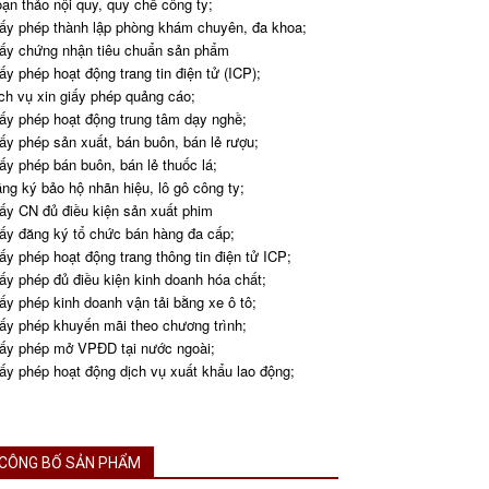
ạn thảo nội quy, quy chế công ty;
ấy phép thành lập phòng khám chuyên, đa khoa;
ấy chứng nhận tiêu chuẩn sản phẩm
ấy phép hoạt động trang tin điện tử (ICP);
ch vụ xin giấy phép quảng cáo;
ấy phép hoạt động trung tâm dạy nghề;
ấy phép sản xuất, bán buôn, bán lẻ rượu;
ấy phép bán buôn, bán lẻ thuốc lá;
ng ký bảo hộ nhãn hiệu, lô gô công ty;
ấy CN đủ điều kiện sản xuất phim
ấy đăng ký tổ chức bán hàng đa cấp;
ấy phép hoạt động trang thông tin điện tử ICP;
ấy phép đủ điều kiện kinh doanh hóa chất;
ấy phép kinh doanh vận tải bằng xe ô tô;
ấy phép khuyến mãi theo chương trình;
ấy phép mở VPĐD tại nước ngoài;
ấy phép hoạt động dịch vụ xuất khẩu lao động;
CÔNG BỐ SẢN PHẨM