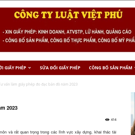
I GIẤY PHÉP
SỬA ĐỔI GIẤY PHÉP
CÔNG BỐ SẢN PHẨM
Tư vấn làm giấy phép đo đạc bản đồ năm 2023
ăm 2023
414
ôn và rất quan trọng trong các lĩnh vực xây dựng, khai thác tài