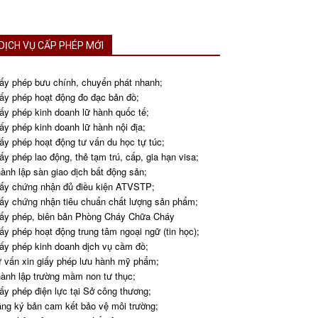
DỊCH VỤ CẤP PHÉP MỚI
ấy phép bưu chính, chuyển phát nhanh;
ấy phép hoạt động đo đạc bản đồ;
ấy phép kinh doanh lữ hành quốc tế;
ấy phép kinh doanh lữ hành nội địa;
ấy phép hoạt động tư vấn du học tự túc;
ấy phép lao động, thẻ tạm trú, cấp, gia hạn visa;
ành lập sàn giao dịch bất động sản;
ấy chứng nhận đủ điều kiện ATVSTP;
ấy chứng nhận tiêu chuẩn chất lượng sản phẩm;
ấy phép, biên bản Phòng Cháy Chữa Cháy
ấy phép hoạt động trung tâm ngoại ngữ (tin học);
ấy phép kinh doanh dịch vụ cầm đồ;
 vấn xin giấy phép lưu hành mỹ phẩm;
ành lập trường mầm non tư thục;
ấy phép điện lực tại Sở công thương;
ng ký bản cam kết bảo vệ môi trường;