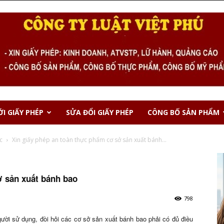
I GIẤY PHÉP
SỬA ĐỔI GIẤY PHÉP
CÔNG BỐ SẢN PHẨM
c
Xin giấy phép an toàn thực phẩm cơ sở sản xuất bánh...
ở sản xuất bánh bao
798
i sử dụng, đòi hỏi các cơ sở sản xuất bánh bao phải có đủ điều