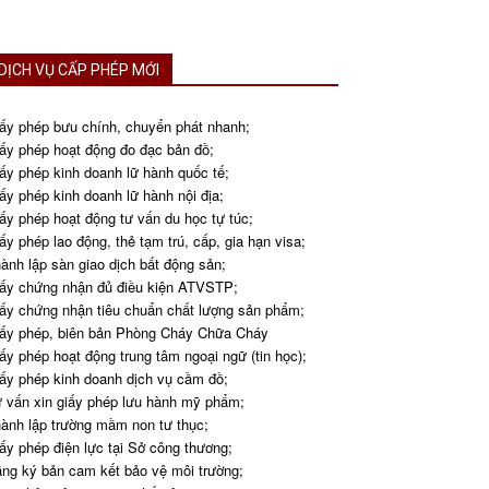
DỊCH VỤ CẤP PHÉP MỚI
ấy phép bưu chính, chuyển phát nhanh;
ấy phép hoạt động đo đạc bản đồ;
ấy phép kinh doanh lữ hành quốc tế;
ấy phép kinh doanh lữ hành nội địa;
ấy phép hoạt động tư vấn du học tự túc;
ấy phép lao động, thẻ tạm trú, cấp, gia hạn visa;
ành lập sàn giao dịch bất động sản;
ấy chứng nhận đủ điều kiện ATVSTP;
ấy chứng nhận tiêu chuẩn chất lượng sản phẩm;
ấy phép, biên bản Phòng Cháy Chữa Cháy
ấy phép hoạt động trung tâm ngoại ngữ (tin học);
ấy phép kinh doanh dịch vụ cầm đồ;
 vấn xin giấy phép lưu hành mỹ phẩm;
ành lập trường mầm non tư thục;
ấy phép điện lực tại Sở công thương;
ng ký bản cam kết bảo vệ môi trường;