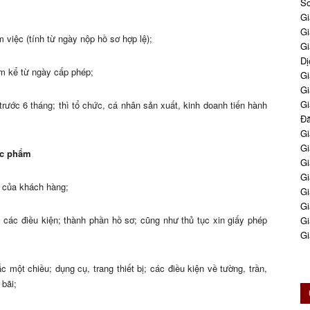
So
Gi
Gi
m việc (tính từ ngày nộp hồ sơ hợp lệ);
Gi
Dị
ăm kể từ ngày cấp phép;
Gi
Gi
Gi
rước 6 tháng; thì tổ chức, cá nhân sản xuất, kinh doanh tiến hành
Đă
Gi
Gi
ực phẩm
Gi
Gi
u của khách hàng;
Gi
Gi
 các điều kiện; thành phần hồ sơ; cũng như thủ tục xin giấy phép
Gi
Gi
 một chiều; dụng cụ, trang thiết bị; các điều kiện về tường, trần,
 bãi;