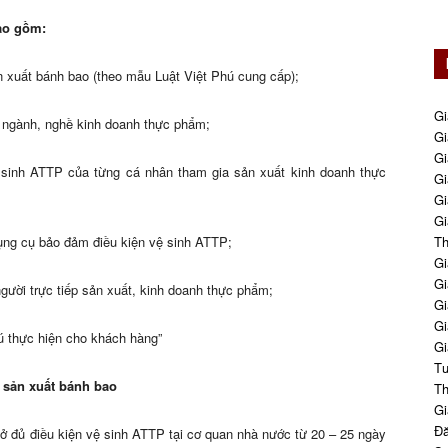
ao gồm:
n xuất bánh bao (theo mẫu Luật Việt Phú cung cấp);
Gi
 ngành, nghề kinh doanh thực phẩm;
Gi
Gi
sinh ATTP của từng cá nhân tham gia sản xuất kinh doanh thực
Gi
Gi
Gi
 dụng cụ bảo đảm điều kiện vệ sinh ATTP;
Th
Gi
Gi
ười trực tiếp sản xuất, kinh doanh thực phẩm;
Gi
Gi
ú thực hiện cho khách hàng”
Gi
Tư
 sản xuất bánh bao
Th
Gi
Đă
sở đủ điều kiện vệ sinh ATTP tại cơ quan nhà nước từ 20 – 25 ngày