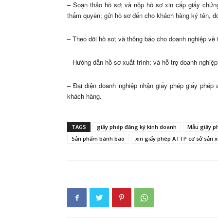
– Soạn thảo hồ sơ; và nộp hồ sơ xin cấp giấy chứn
thẩm quyền; gửi hồ sơ đến cho khách hàng ký tên, đ
– Theo dõi hồ sơ; và thông báo cho doanh nghiệp về t
– Hướng dẫn hồ sơ xuất trình; và hỗ trợ doanh nghiệp
– Đại diện doanh nghiệp nhận giấy phép giấy phép 
khách hàng.
TAGS
giấy phép đăng ký kinh doanh
Mẫu giấy p
Sản phẩm bánh bao
xin giấy phép ATTP cơ sở sản 