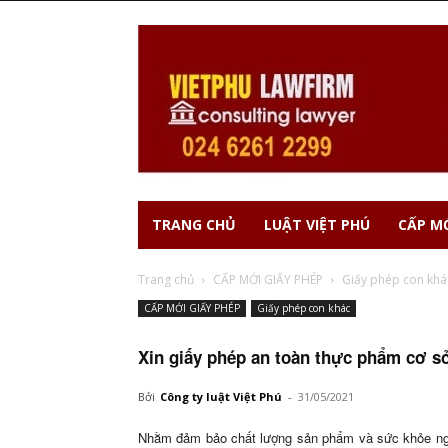
TRANG CHỦ
LUẬT VIỆT PHÚ
CẤP MỚ
Trang chủ
CẤP MỚI GIẤY PHÉP
Giấy phép con khá
CẤP MỚI GIẤY PHÉP
Giấy phép con khác
Xin giấy phép an toàn thực phẩm cơ s
Bởi
Công ty luật Việt Phú
-
31/05/2021
Nhằm đảm bảo chất lượng sản phẩm và sức khỏe ngườ