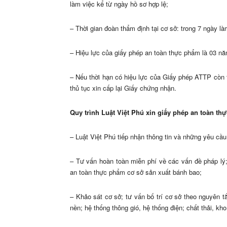
làm việc kể từ ngày hồ sơ hợp lệ;
– Thời gian đoàn thẩm định tại cơ sở: trong 7 ngày là
– Hiệu lực của giấy phép an toàn thực phẩm là 03 n
– Nếu thời hạn có hiệu lực của Giấy phép ATTP còn t
thủ tục xin cấp lại Giấy chứng nhận.
Quy trình Luật Việt Phú xin giấy phép an toàn th
– Luật Việt Phú tiếp nhận thông tin và những yêu cầ
– Tư vấn hoàn toàn miễn phí về các vấn đề pháp lý;
an toàn thực phẩm cơ sở sản xuất bánh bao;
– Khảo sát cơ sở; tư vấn bố trí cơ sở theo nguyên tắc
nền; hệ thống thông gió, hệ thống điện; chất thải, kho