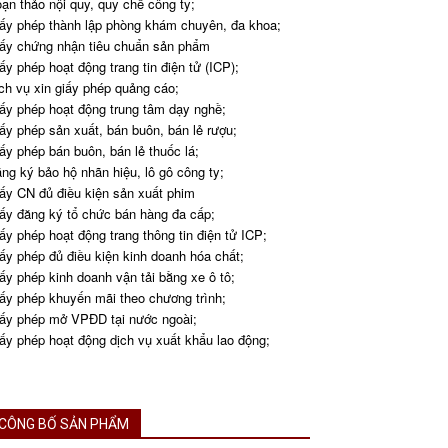
ạn thảo nội quy, quy chế công ty;
ấy phép thành lập phòng khám chuyên, đa khoa;
ấy chứng nhận tiêu chuẩn sản phẩm
ấy phép hoạt động trang tin điện tử (ICP);
ch vụ xin giấy phép quảng cáo;
ấy phép hoạt động trung tâm dạy nghề;
ấy phép sản xuất, bán buôn, bán lẻ rượu;
ấy phép bán buôn, bán lẻ thuốc lá;
ng ký bảo hộ nhãn hiệu, lô gô công ty;
ấy CN đủ điều kiện sản xuất phim
ấy đăng ký tổ chức bán hàng đa cấp;
ấy phép hoạt động trang thông tin điện tử ICP;
ấy phép đủ điều kiện kinh doanh hóa chất;
ấy phép kinh doanh vận tải bằng xe ô tô;
ấy phép khuyến mãi theo chương trình;
ấy phép mở VPĐD tại nước ngoài;
ấy phép hoạt động dịch vụ xuất khẩu lao động;
CÔNG BỐ SẢN PHẨM