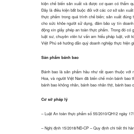
kiện chế biến sản xuất và được cơ quan có thẩm q
Đây là điều kiện bắt buộc đối với các cơ sở sản xuấ
thực phẩm trong quá trình chế biến; sản xuất đúng 
cho sức khỏe người sử dụng, đảm bảo uy tín doanh n
động xin giấy phép an toàn thực phẩm. Trong đó có 
luật sư, chuyên viên tư vấn am hiểu pháp luật, với 
Việt Phú sẽ hướng dẫn quý doanh nghiệp thực hiệ
Sản phẩm bánh bao
Bánh bao là sản phẩm hầu như rất quen thuộc với 
Hoa, và người Việt Nam đã biến chế món bánh bao t
bánh bao không nhân, bánh bao nhân thịt, bánh bao
Cơ sở pháp lý
– Luật An toàn thực phẩm số 55/2010/QH12 ngày 17/6
– Nghị định 15/2018/NĐ-CP – Quy định chi tiết thi hà