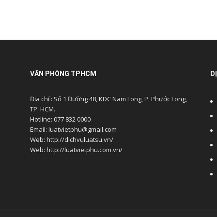
VĂN PHÒNG TPHCM
D
Địa chỉ : Số 1 Đường 48, KDC Nam Long, P. Phước Long,
TP. HCM.
Hotline: 077 832 0000
Email: luatvietphu@gmail.com
Web: http://dichvuluatsu.vn/
Web: http://luatvietphu.com.vn/