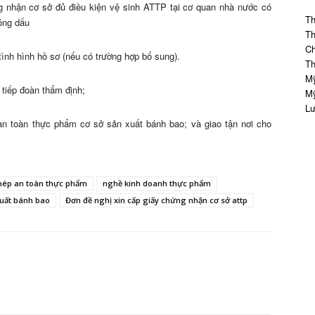
g nhận cơ sở đủ điều kiện vệ sinh ATTP tại cơ quan nhà nước có
Th
óng dấu
Th
Ch
ình hình hồ sơ (nếu có trường hợp bổ sung).
Th
Mỹ
 tiếp đoàn thẩm định;
Mỹ
Lư
an toàn thực phẩm cơ sở sản xuất bánh bao; và giao tận nơi cho
hép an toàn thực phẩm
nghề kinh doanh thực phẩm
xuất bánh bao
Đơn đề nghị xin cấp giấy chứng nhận cơ sở attp