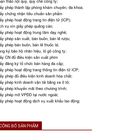
ạn thảo nội quy, quy chế công ty;
ấy phép thành lập phòng khám chuyên, đa khoa;
ấy chứng nhận tiêu chuẩn sản phẩm
ấy phép hoạt động trang tin điện tử (ICP);
ch vụ xin giấy phép quảng cáo;
ấy phép hoạt động trung tâm dạy nghề;
ấy phép sản xuất, bán buôn, bán lẻ rượu;
ấy phép bán buôn, bán lẻ thuốc lá;
ng ký bảo hộ nhãn hiệu, lô gô công ty;
ấy CN đủ điều kiện sản xuất phim
ấy đăng ký tổ chức bán hàng đa cấp;
ấy phép hoạt động trang thông tin điện tử ICP;
ấy phép đủ điều kiện kinh doanh hóa chất;
ấy phép kinh doanh vận tải bằng xe ô tô;
ấy phép khuyến mãi theo chương trình;
ấy phép mở VPĐD tại nước ngoài;
ấy phép hoạt động dịch vụ xuất khẩu lao động;
CÔNG BỐ SẢN PHẨM