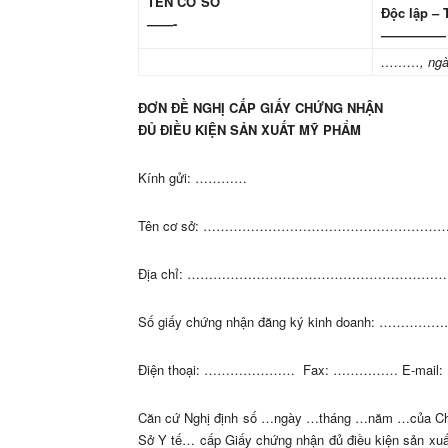
TÊN CƠ SỞ
Độc lập –
——-
—————
………, ngà
ĐƠN ĐỀ NGHỊ CẤP GIẤY CHỨNG NHẬN
ĐỦ ĐIỀU KIỆN SẢN XUẤT MỸ PHẨM
Kính gửi: …………
Tên cơ sở: ……………………………………………
Địa chỉ: ………………………………………………
Số giấy chứng nhận đăng ký kinh doanh: ………
Điện thoại: ………………… Fax: …………… E-ma
Căn cứ Nghị định số …ngày …tháng …năm …của Chín
Sở Y tế… cấp Giấy chứng nhận đủ điều kiện sản xu