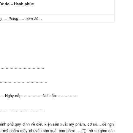
 Tự do – Hạnh phúc
y … tháng …. năm 20…
………………………………….
…………………………………….
………. Ngày cấp: ………….. Nơi cấp: ……………
il: ……………………………..
h phủ quy định về điều kiện sản xuất mỹ phẩm, cơ sở… đề nghị
ất mỹ phẩm (dây chuyền sản xuất bao gồm: … (*)), hồ sơ gồm các