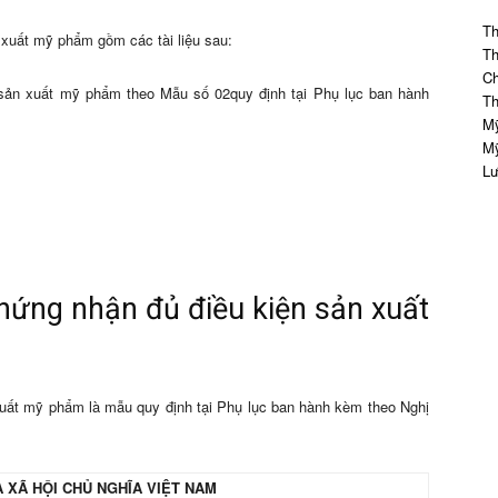
Th
 xuất mỹ phẩm gồm các tài liệu sau:
Th
Ch
 sản xuất mỹ phẩm theo Mẫu số 02quy định tại Phụ lục ban hành
Th
Mỹ
Mỹ
Lư
hứng nhận đủ điều kiện sản xuất
uất mỹ phẩm là mẫu quy định tại Phụ lục ban hành kèm theo Nghị
 XÃ HỘI CHỦ NGHĨA VIỆT NAM