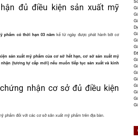
So
nhận đủ điều kiện sản xuất mỹ
Gi
Gi
Gi
Dị
Gi
 mỹ phẩm
có thời hạn 03 năm
kể từ ngày được phát hành bởi cơ
Gi
Gi
Đă
kiện sản xuất mỹ phẩm của cơ sở hết hạn, cơ sở sản xuất mỹ
Gi
 nhận (tương tự cấp mới) nếu muốn tiếp tục sản xuất và kinh
Gi
Gi
Gi
Gi
chứng nhận cơ sở đủ điều kiện
Gi
Gi
Gi
mỹ phẩm đối với các cơ sở sản xuất mỹ phẩm trên địa bàn.