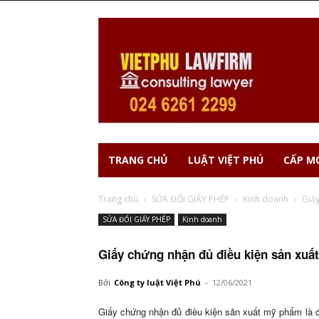
TRANG CHỦ
LUẬT VIỆT PHÚ
CẤP MỚ
Trang chủ
SỬA ĐỔI GIẤY PHÉP
Kinh doanh
Giấy
SỬA ĐỔI GIẤY PHÉP
Kinh doanh
Giấy chứng nhận đủ điều kiện sản xu
Bởi
Công ty luật Việt Phú
-
12/06/2021
Giấy chứng nhận đủ điều kiện sản xuất mỹ phẩm là 