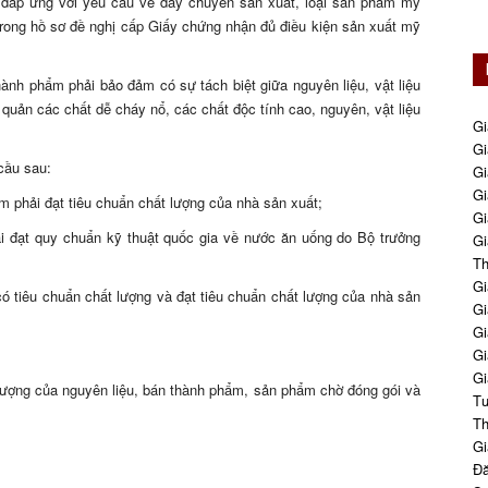
bị đáp ứng với yêu cầu về dây chuyền sản xuất, loại sản phẩm mỹ
rong hồ sơ đề nghị cấp Giấy chứng nhận đủ điều kiện sản xuất mỹ
hành phẩm phải bảo đảm có sự tách biệt giữa nguyên liệu, vật liệu
quản các chất dễ cháy nổ, các chất độc tính cao, nguyên, vật liệu
Gi
Gi
cầu sau:
Gi
Gi
m phải đạt tiêu chuẩn chất lượng của nhà sản xuất;
Gi
i đạt quy chuẩn kỹ thuật quốc gia về nước ăn uống do Bộ trưởng
Gi
Th
Gi
ó tiêu chuẩn chất lượng và đạt tiêu chuẩn chất lượng của nhà sản
Gi
Gi
Gi
Gi
 lượng của nguyên liệu, bán thành phẩm, sản phẩm chờ đóng gói và
Tư
Th
Gi
Đă