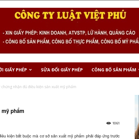
I GIẤY PHÉP
SỬA ĐỔI GIẤY PHÉP
CÔNG BỐ SẢN PHẨM
 chứng nhận đủ điều kiện sản xuất mỹ phẩm
ất mỹ phẩm
1061
điều kiện bắt buộc mà cơ sở sản xuất mỹ phẩm phải đáp ứng trước