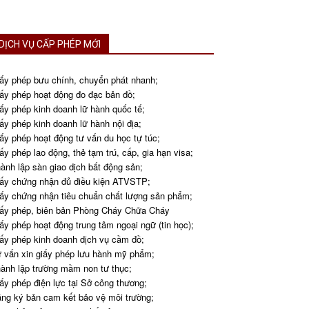
DỊCH VỤ CẤP PHÉP MỚI
ấy phép bưu chính, chuyển phát nhanh;
ấy phép hoạt động đo đạc bản đồ;
ấy phép kinh doanh lữ hành quốc tế;
ấy phép kinh doanh lữ hành nội địa;
ấy phép hoạt động tư vấn du học tự túc;
ấy phép lao động, thẻ tạm trú, cấp, gia hạn visa;
ành lập sàn giao dịch bất động sản;
ấy chứng nhận đủ điều kiện ATVSTP;
ấy chứng nhận tiêu chuẩn chất lượng sản phẩm;
ấy phép, biên bản Phòng Cháy Chữa Cháy
ấy phép hoạt động trung tâm ngoại ngữ (tin học);
ấy phép kinh doanh dịch vụ cầm đồ;
 vấn xin giấy phép lưu hành mỹ phẩm;
ành lập trường mầm non tư thục;
ấy phép điện lực tại Sở công thương;
ng ký bản cam kết bảo vệ môi trường;