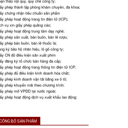
ạn thảo nội quy, quy chế công ty;
ấy phép thành lập phòng khám chuyên, đa khoa;
ấy chứng nhận tiêu chuẩn sản phẩm
ấy phép hoạt động trang tin điện tử (ICP);
ch vụ xin giấy phép quảng cáo;
ấy phép hoạt động trung tâm dạy nghề;
ấy phép sản xuất, bán buôn, bán lẻ rượu;
ấy phép bán buôn, bán lẻ thuốc lá;
ng ký bảo hộ nhãn hiệu, lô gô công ty;
ấy CN đủ điều kiện sản xuất phim
ấy đăng ký tổ chức bán hàng đa cấp;
ấy phép hoạt động trang thông tin điện tử ICP;
ấy phép đủ điều kiện kinh doanh hóa chất;
ấy phép kinh doanh vận tải bằng xe ô tô;
ấy phép khuyến mãi theo chương trình;
ấy phép mở VPĐD tại nước ngoài;
ấy phép hoạt động dịch vụ xuất khẩu lao động;
CÔNG BỐ SẢN PHẨM