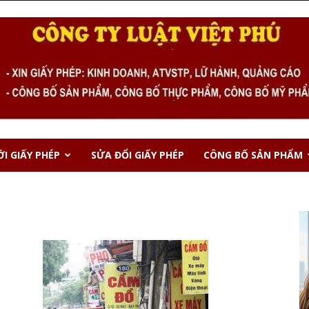
I GIẤY PHÉP
SỬA ĐỔI GIẤY PHÉP
CÔNG BỐ SẢN PHẨM