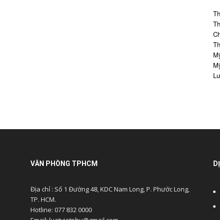
Th
Th
Ch
Th
Mỹ
Mỹ
Lư
VĂN PHÒNG TPHCM
D
Địa chỉ : Số 1 Đường 48, KDC Nam Long, P. Phước Long,
TP. HCM.
Hotline: 077 832 0000