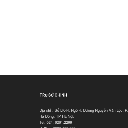
TRỤ SỞ CHÍNH
Địa chỉ : Số LK44, Ngõ 4, Đường Nguyễn Văn Lộc, P.
Hà Đông, TP Hà Nội.
Tel: 024. 6261.2299