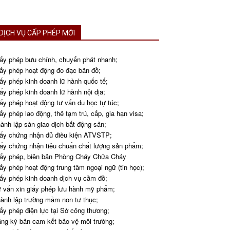
DỊCH VỤ CẤP PHÉP MỚI
ấy phép bưu chính, chuyển phát nhanh;
ấy phép hoạt động đo đạc bản đồ;
ấy phép kinh doanh lữ hành quốc tế;
ấy phép kinh doanh lữ hành nội địa;
ấy phép hoạt động tư vấn du học tự túc;
ấy phép lao động, thẻ tạm trú, cấp, gia hạn visa;
ành lập sàn giao dịch bất động sản;
ấy chứng nhận đủ điều kiện ATVSTP;
ấy chứng nhận tiêu chuẩn chất lượng sản phẩm;
ấy phép, biên bản Phòng Cháy Chữa Cháy
ấy phép hoạt động trung tâm ngoại ngữ (tin học);
ấy phép kinh doanh dịch vụ cầm đồ;
 vấn xin giấy phép lưu hành mỹ phẩm;
ành lập trường mầm non tư thục;
ấy phép điện lực tại Sở công thương;
ng ký bản cam kết bảo vệ môi trường;