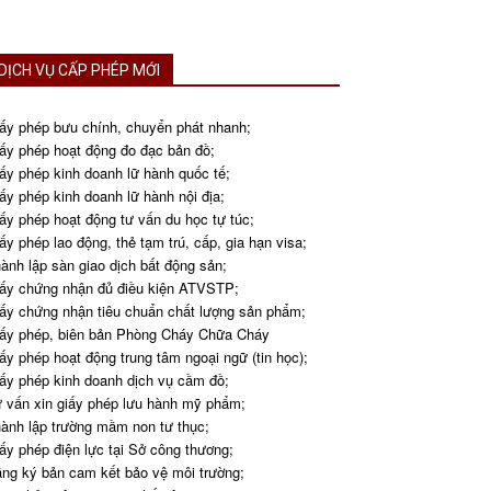
DỊCH VỤ CẤP PHÉP MỚI
ấy phép bưu chính, chuyển phát nhanh;
ấy phép hoạt động đo đạc bản đồ;
ấy phép kinh doanh lữ hành quốc tế;
ấy phép kinh doanh lữ hành nội địa;
ấy phép hoạt động tư vấn du học tự túc;
ấy phép lao động, thẻ tạm trú, cấp, gia hạn visa;
ành lập sàn giao dịch bất động sản;
ấy chứng nhận đủ điều kiện ATVSTP;
ấy chứng nhận tiêu chuẩn chất lượng sản phẩm;
ấy phép, biên bản Phòng Cháy Chữa Cháy
ấy phép hoạt động trung tâm ngoại ngữ (tin học);
ấy phép kinh doanh dịch vụ cầm đồ;
 vấn xin giấy phép lưu hành mỹ phẩm;
ành lập trường mầm non tư thục;
ấy phép điện lực tại Sở công thương;
ng ký bản cam kết bảo vệ môi trường;