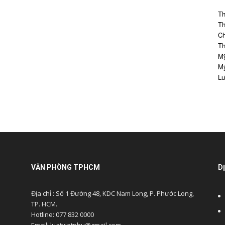
Th
Th
Ch
Th
Mỹ
Mỹ
Lư
VĂN PHÒNG TPHCM
D
Địa chỉ : Số 1 Đường 48, KDC Nam Long, P. Phước Long,
TP. HCM.
Hotline: 077 832 0000