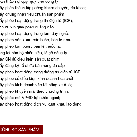
ạn thảo nội quy, quy chế công ty;
ấy phép thành lập phòng khám chuyên, đa khoa;
ấy chứng nhận tiêu chuẩn sản phẩm
ấy phép hoạt động trang tin điện tử (ICP);
ch vụ xin giấy phép quảng cáo;
ấy phép hoạt động trung tâm dạy nghề;
ấy phép sản xuất, bán buôn, bán lẻ rượu;
ấy phép bán buôn, bán lẻ thuốc lá;
ng ký bảo hộ nhãn hiệu, lô gô công ty;
ấy CN đủ điều kiện sản xuất phim
ấy đăng ký tổ chức bán hàng đa cấp;
ấy phép hoạt động trang thông tin điện tử ICP;
ấy phép đủ điều kiện kinh doanh hóa chất;
ấy phép kinh doanh vận tải bằng xe ô tô;
ấy phép khuyến mãi theo chương trình;
ấy phép mở VPĐD tại nước ngoài;
ấy phép hoạt động dịch vụ xuất khẩu lao động;
CÔNG BỐ SẢN PHẨM