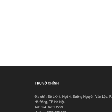
TRỤ SỞ CHÍNH
Địa chỉ : Số LK44, Ngõ 4, Đường Nguyễn Văn Lộc, P.
Hà Đông, TP Hà Nội.
Tel: 024. 6261.2299