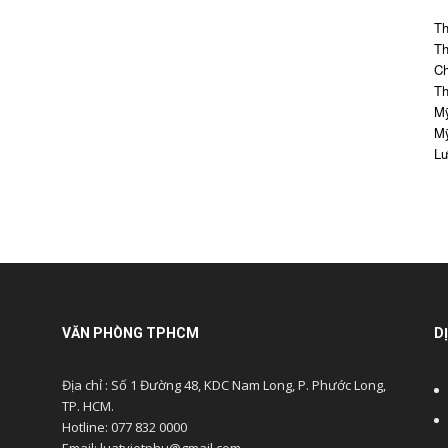
Th
Th
Ch
Th
Mỹ
Mỹ
Lư
VĂN PHÒNG TPHCM
D
Địa chỉ : Số 1 Đường 48, KDC Nam Long, P. Phước Long,
TP. HCM.
Hotline: 077 832 0000