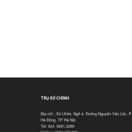
TRỤ SỞ CHÍNH
Địa chỉ : Số LK44, Ngõ 4, Đường Nguyễn Văn Lộc, P.
Hà Đông, TP Hà Nội.
Tel: 024. 6261.2299