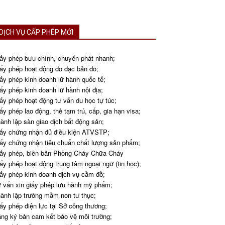
DỊCH VỤ CẤP PHÉP MỚI
ấy phép bưu chính, chuyển phát nhanh;
ấy phép hoạt động đo đạc bản đồ;
ấy phép kinh doanh lữ hành quốc tế;
ấy phép kinh doanh lữ hành nội địa;
ấy phép hoạt động tư vấn du học tự túc;
ấy phép lao động, thẻ tạm trú, cấp, gia hạn visa;
ành lập sàn giao dịch bất động sản;
ấy chứng nhận đủ điều kiện ATVSTP;
ấy chứng nhận tiêu chuẩn chất lượng sản phẩm;
ấy phép, biên bản Phòng Cháy Chữa Cháy
ấy phép hoạt động trung tâm ngoại ngữ (tin học);
ấy phép kinh doanh dịch vụ cầm đồ;
 vấn xin giấy phép lưu hành mỹ phẩm;
ành lập trường mầm non tư thục;
ấy phép điện lực tại Sở công thương;
ng ký bản cam kết bảo vệ môi trường;