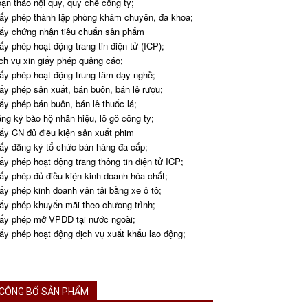
ạn thảo nội quy, quy chế công ty;
ấy phép thành lập phòng khám chuyên, đa khoa;
ấy chứng nhận tiêu chuẩn sản phẩm
ấy phép hoạt động trang tin điện tử (ICP);
ch vụ xin giấy phép quảng cáo;
ấy phép hoạt động trung tâm dạy nghề;
ấy phép sản xuất, bán buôn, bán lẻ rượu;
ấy phép bán buôn, bán lẻ thuốc lá;
ng ký bảo hộ nhãn hiệu, lô gô công ty;
ấy CN đủ điều kiện sản xuất phim
ấy đăng ký tổ chức bán hàng đa cấp;
ấy phép hoạt động trang thông tin điện tử ICP;
ấy phép đủ điều kiện kinh doanh hóa chất;
ấy phép kinh doanh vận tải bằng xe ô tô;
ấy phép khuyến mãi theo chương trình;
ấy phép mở VPĐD tại nước ngoài;
ấy phép hoạt động dịch vụ xuất khẩu lao động;
CÔNG BỐ SẢN PHẨM