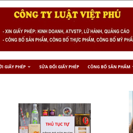
I GIẤY PHÉP
SỬA ĐỔI GIẤY PHÉP
CÔNG BỐ SẢN PHẨM