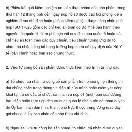
b) Phiếu kết quả kiểm nghiệm an toàn thực phẩm của sản phẩm trong
thời hạn 12 tháng tính đến ngày nộp hồ sơ được cấp bởi phòng ki
ể
m
nghiệm được chỉ định hoặc phòng kiểm nghiệm được công nhận phù
hợp ISO 17025 gồm các ch
ỉ
tiêu an toàn do Bộ Y tế ban hành theo
nguyên tắc quản lý rủi ro phù hợp với quy định của quốc tế hoặc các
ch
ỉ
tiêu an toàn theo các quy chuẩn, tiêu chuẩn tương ứng do tổ
chức, cá nhân công bố trong trường hợp chưa có quy định của Bộ Y
tế (bản chính hoặc bản sao chứng thực).
2. Việc tự công bố sản phẩm được thực hiện theo tr
ì
nh tự như sau:
a) Tổ chức, cá nhân tự công bố sản phẩm trên phương tiện thông tin
đại chúng hoặc trang thông tin điện tử của mình hoặc niêm yết công
khai tại trụ sở của tổ chức, cá nhân và nộp 01 (một) bản qua đường
bưu điện hoặc trực tiếp đến cơ quan quản lý nhà nước có thẩm quyền
do Ủy ban nhân dân tỉnh, thành phố trực thuộc trung ương (sau đây
gọi chung là Ủy ban nhân dân cấp tỉnh) chỉ định;
b) Ngay sau khi tự công bố sản phẩm, tổ chức, cá nhân được quyền