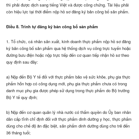
th
ì
phải được dịch sang tiếng Việt và được công chứng. Tài liệu phải
còn hiệu lực tại thời điểm nộp hồ sơ đăng ký bản công bố sản phẩm.
Điều 8. Trình tự đăng ký bản công bố sản phẩm
1. Tổ chức, cá nhân sản xuất, kinh doanh thực phẩm nộp hồ sơ đăng
ký bản công bố sản phẩm qua hệ thống dịch vụ công
tr
ực tuyến hoặc
đường bưu điện hoặc nộp trực tiếp đến cơ quan tiếp nhận hồ sơ theo
quy định sau đây:
a) Nộp đến Bộ Y tế đối với thực phẩm bảo vệ sức khỏe, phụ gia thực
phẩm hỗn hợp có công dụng mới, phụ gia thực phẩm chưa có trong
danh mục phụ gia được phép sử dụng trong thực phẩm do Bộ trưởng
Bộ Y t
ế
quy định;
b) Nộp đến cơ quan quản lý nhà nước có thẩm quyền do Ủy ban nhân
dân cấp tỉnh chỉ định đối với thực phẩm dinh dưỡng y học, thực ph
ẩ
m
dùng cho chế độ ăn đặc biệt, sản ph
ẩ
m dinh dưỡng dùng cho trẻ đến
36 tháng tuổi;