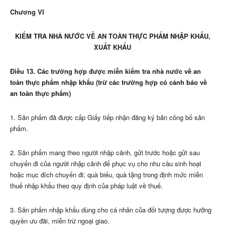
Chương VI
KIỂM TRA NHÀ NƯỚC VỀ AN TOÀN THỰC PHẨM NHẬP KHẨU,
XUẤT KHẨU
Điều 13. Các trường hợp được miễn kiểm tra nhà nước về an
toàn thực phẩm nhập khẩu (trừ các trường hợp có cảnh báo về
an toàn thực phẩm)
1. Sản phẩm đã được cấp Giấy tiếp nhận đăng ký bản công bố sản
phẩm.
2. Sản phẩm mang theo người nhập cảnh, gửi trước hoặc gửi sau
chuyến đi của người nhập cảnh để phục vụ cho nhu cầu sinh hoạt
hoặc mục đích chuy
ế
n đi; quà bi
ế
u, quà tặng trong định mức mi
ễ
n
thu
ế
nhập kh
ẩ
u theo quy định của pháp luật về thuế.
3. Sản phẩm nhập khẩu dùng cho cá nhân của đối tượng được hưởng
quyền ưu đãi, miễn trừ ngoại giao.