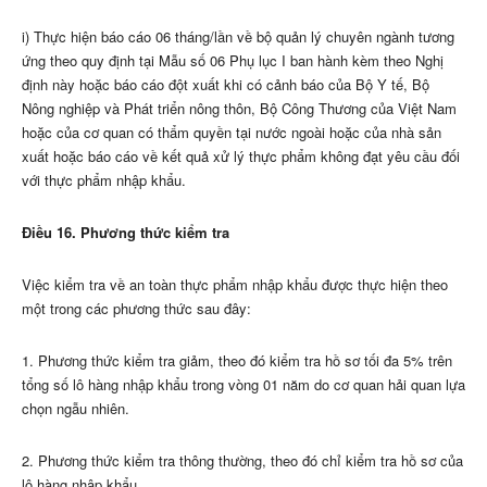
i) Thực hiện báo cáo 06 tháng/lần về bộ quản lý chuyên ngành tương
ứng theo quy định tại M
ẫu
số 06 Phụ lục I ban hành kèm theo Nghị
định này hoặc báo cáo đột xuất khi có cảnh báo của Bộ Y tế, Bộ
Nông nghiệp và Phát triển nông thôn, Bộ Công Thương của Việt Nam
hoặc của cơ quan có th
ẩ
m quy
ề
n tại nước ngoài hoặc của nhà sản
xuất hoặc báo cáo về kết quả xử lý thực phẩm không đạt yêu cầu đối
với thực phẩm nhập khẩu.
Điều 16. Phương thức kiểm tra
Việc kiểm tra về an toàn thực phẩm nhập khẩu được thực hiện theo
một trong các phương thức sau đây:
1. Phương thức kiểm tra giảm, theo đó kiểm tra hồ sơ tối đa 5% trên
tổng số lô hàng nhập khẩu trong vòng 01 năm do cơ quan hải quan lựa
chọn ngẫu nhiên
.
2. Phương thức kiểm tra thông thường, theo đó chỉ kiểm tra hồ sơ của
lô hàng nhập khẩu.