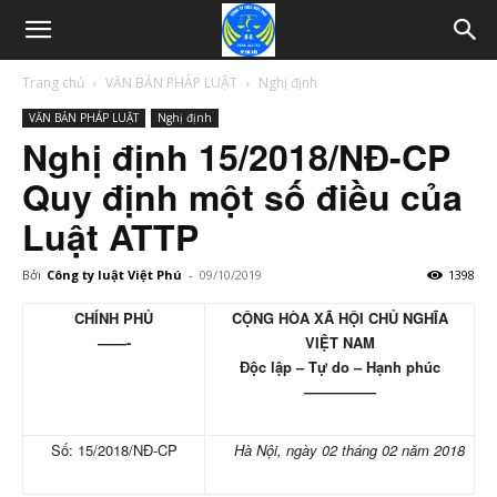
Trang chủ
VĂN BẢN PHÁP LUẬT
Nghị định
VĂN BẢN PHÁP LUẬT
Nghị định
Nghị định 15/2018/NĐ-CP
Quy định một số điều của
Luật ATTP
Bởi
Công ty luật Việt Phú
-
09/10/2019
1398
CHÍNH PHỦ
CỘNG HÒA XÃ HỘI CHỦ NGHĨA
——-
VIỆT NAM
Độc lập – Tự do – Hạnh phúc
—————
S
ố
: 15/2018/NĐ-CP
Hà Nội, ngày 02 tháng 02 năm 2018