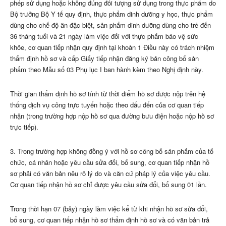
phép sử dụng hoặc không đúng đối tượng sử dụng trong thực phẩm do
Bộ trưởng Bộ Y tế quy định, thực phẩm dinh dưỡng y học, thực phẩm
dùng cho chế độ ăn đặc biệt, sản phẩm dinh dưỡng dùng cho trẻ đến
36 tháng tuổi và 21 ngày làm việc đối với thực phẩm bảo vệ sức
khỏe, cơ quan tiếp nhận quy định tại khoản 1 Điều này có trách nhiệm
thẩm định hồ sơ và cấp Giấy tiếp nhận đăng ký bản công bố sản
phẩm theo M
ẫ
u số 03 Phụ lục I ban hành kèm theo Nghị định này.
Thời gian thẩm định hồ sơ tính từ thời điểm hồ sơ được nộp trên hệ
th
ố
ng dịch vụ công trực tuyến hoặc theo dấu đến của cơ quan tiếp
nhận (trong trường hợp nộp hồ sơ qua đường bưu điện hoặc nộp hồ sơ
trực tiếp).
3. Trong trường hợp không đồng ý với hồ sơ công bố sản phẩm của tổ
chức, cá nhân hoặc yêu cầu sửa đổi, bổ sung, cơ quan tiếp nhận hồ
sơ phải có văn bản nêu rõ lý do và căn cứ pháp lý của việc yêu cầu.
Cơ quan tiếp nhận h
ồ
sơ chỉ được yêu cầu sửa đổi, bổ sung 01 lần.
Trong thời hạn 07 (bảy) ngày làm việc kể từ khi nhận hồ sơ sửa đổi,
bổ sung, cơ quan tiếp nhận hồ sơ thẩm định hồ sơ và có văn bản trả