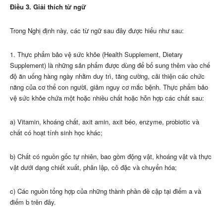
Điều 3. Giải thích từ ngữ
Trong Nghị định này, các từ ngữ sau đây được hiểu như sau:
1. Thực phẩm bảo vệ sức khỏe (Health Supplement, Dietary
Supplement) là những sản phẩm được dùng để bổ sung thêm vào chế
độ ăn u
ố
ng hàng ngày nhằm duy trì, tăng cường, cải thiện các chức
năng của cơ th
ể
con người, giảm nguy cơ mắc bệnh. Thực phẩm bảo
vệ sức khỏe chứa một hoặc nhiều chất hoặc hỗn hợp các chất sau:
a) Vitamin, khoáng chất, axit amin, axit béo, enzyme, probiotic và
chất có hoạt tính sinh học khác;
b) Chất có nguồn gốc tự nhiên, bao gồm động vật, khoáng vật và thực
vật dưới dạng chiết xuất, phân lập, cô đặc và chuy
ể
n hóa;
c) Các nguồn tổng hợp của những thành phần đề cập tại điểm a và
điểm b trên đây.