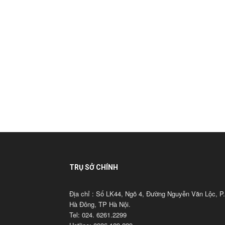
TRỤ SỞ CHÍNH
Địa chỉ : Số LK44, Ngõ 4, Đường Nguyễn Văn Lộc, P.
Hà Đông, TP Hà Nội.
Tel: 024. 6261.2299