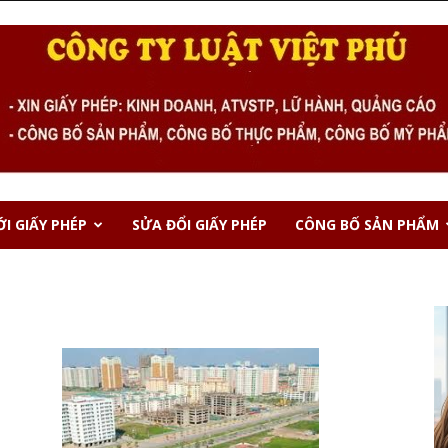
I GIẤY PHÉP
SỬA ĐỔI GIẤY PHÉP
CÔNG BỐ SẢN PHẨM