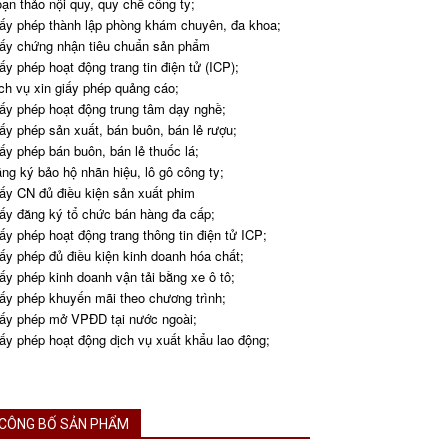
ạn thảo nội quy, quy chế công ty;
ấy phép thành lập phòng khám chuyên, đa khoa;
ấy chứng nhận tiêu chuẩn sản phẩm
ấy phép hoạt động trang tin điện tử (ICP);
ch vụ xin giấy phép quảng cáo;
ấy phép hoạt động trung tâm dạy nghề;
ấy phép sản xuất, bán buôn, bán lẻ rượu;
ấy phép bán buôn, bán lẻ thuốc lá;
ng ký bảo hộ nhãn hiệu, lô gô công ty;
ấy CN đủ điều kiện sản xuất phim
ấy đăng ký tổ chức bán hàng đa cấp;
ấy phép hoạt động trang thông tin điện tử ICP;
ấy phép đủ điều kiện kinh doanh hóa chất;
ấy phép kinh doanh vận tải bằng xe ô tô;
ấy phép khuyến mãi theo chương trình;
ấy phép mở VPĐD tại nước ngoài;
ấy phép hoạt động dịch vụ xuất khẩu lao động;
CÔNG BỐ SẢN PHẨM