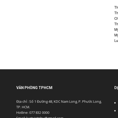
Th
Th
Ch
Th
Mỹ
Mỹ
Lư
VĂN PHÒNG TPHCM
D
Địa chỉ : Số 1 Đường 48, KDC Nam Long, P. Phước Long,
TP. HCM.
Hotline: 077 832 0000