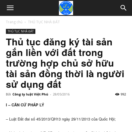
Trang chủ
THỦ TỤC NHÀ ĐẤT
THỦ TỤC NHÀ ĐẤT
Thủ tục đăng ký tài sản
gắn liền với đất trong
trường hợp chủ sở hữu
tài sản đồng thời là người
sử dụng đất
Bởi
Công ty luật Việt Phú
-
28/05/2016
992
I – CĂN CỨ PHÁP LÝ
– Luật Đất đai số 45/2013/QH13 ngày 29/11/2013 của Quốc Hội;