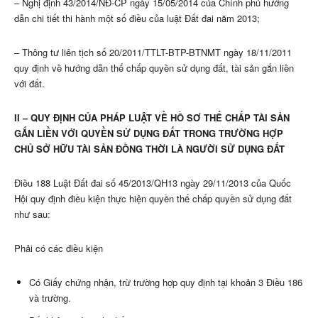
– Nghị định 43/2014/NĐ-CP ngày 15/05/2014 của Chính phủ hướng
dẫn chi tiết thi hành một số điều của luật Đất đai năm 2013;
– Thông tư liên tịch số 20/2011/TTLT-BTP-BTNMT ngày 18/11/2011
quy định về hướng dẫn thế chấp quyền sử dụng đất, tài sản gắn liền
với đất.
II – QUY ĐỊNH CỦA PHÁP LUẬT VỀ HỒ SƠ THẾ CHẤP TÀI SẢN
GẮN LIỀN VỚI QUYỀN SỬ DỤNG ĐẤT TRONG TRƯỜNG HỢP
CHỦ SỞ HỮU TÀI SẢN ĐỒNG THỜI LÀ NGƯỜI SỬ DỤNG ĐẤT
Điều 188 Luật Đất đai số 45/2013/QH13 ngày 29/11/2013 của Quốc
Hội quy định điều kiện thực hiện quyền thế chấp quyền sử dụng đất
như sau:
Phải có các điều kiện
Có Giấy chứng nhận, trừ trường hợp quy định tại khoản 3 Điều 186
và trường.