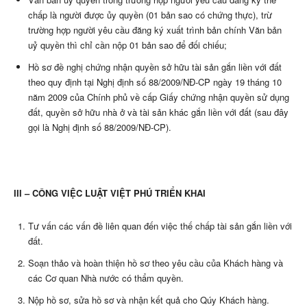
chấp là người được ủy quyền (01 bản sao có chứng thực), trừ
trường hợp người yêu cầu đăng ký xuất trình bản chính Văn bản
uỷ quyền thì chỉ cần nộp 01 bản sao để đối chiếu;
Hồ sơ đề nghị chứng nhận quyền sở hữu tài sản gắn liền với đất
theo quy định tại Nghị định số 88/2009/NĐ-CP ngày 19 tháng 10
năm 2009 của Chính phủ về cấp Giấy chứng nhận quyền sử dụng
đất, quyền sở hữu nhà ở và tài sản khác gắn liền với đất (sau đây
gọi là Nghị định số 88/2009/NĐ-CP).
III – CÔNG VIỆC LUẬT VIỆT PHÚ TRIỂN KHAI
Tư vấn các vấn đề liên quan đến việc thế chấp tài sản gắn liền với
đất.
Soạn thảo và hoàn thiện hồ sơ theo yêu cầu của Khách hàng và
các Cơ quan Nhà nước có thẩm quyền.
Nộp hồ sơ, sửa hồ sơ và nhận kết quả cho Qúy Khách hàng.