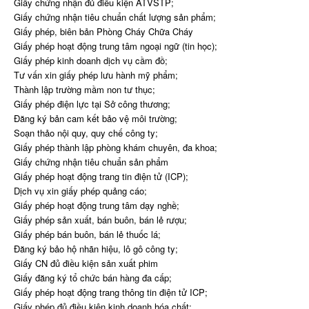
Giấy chứng nhận đủ điều kiện ATVSTP;
Giấy chứng nhận tiêu chuẩn chất lượng sản phẩm;
Giấy phép, biên bản Phòng Cháy Chữa Cháy
Giấy phép hoạt động trung tâm ngoại ngữ (tin học);
Giấy phép kinh doanh dịch vụ cầm đồ;
Tư vấn xin giấy phép lưu hành mỹ phẩm;
Thành lập trường mầm non tư thục;
Giấy phép điện lực tại Sở công thương;
Đăng ký bản cam kết bảo vệ môi trường;
Soạn thảo nội quy, quy chế công ty;
Giấy phép thành lập phòng khám chuyên, đa khoa;
Giấy chứng nhận tiêu chuẩn sản phẩm
Giấy phép hoạt động trang tin điện tử (ICP);
Dịch vụ xin giấy phép quảng cáo;
Giấy phép hoạt động trung tâm dạy nghề;
Giấy phép sản xuất, bán buôn, bán lẻ rượu;
Giấy phép bán buôn, bán lẻ thuốc lá;
Đăng ký bảo hộ nhãn hiệu, lô gô công ty;
Giấy CN đủ điều kiện sản xuất phim
Giấy đăng ký tổ chức bán hàng đa cấp;
Giấy phép hoạt động trang thông tin điện tử ICP;
Giấy phép đủ điều kiện kinh doanh hóa chất;