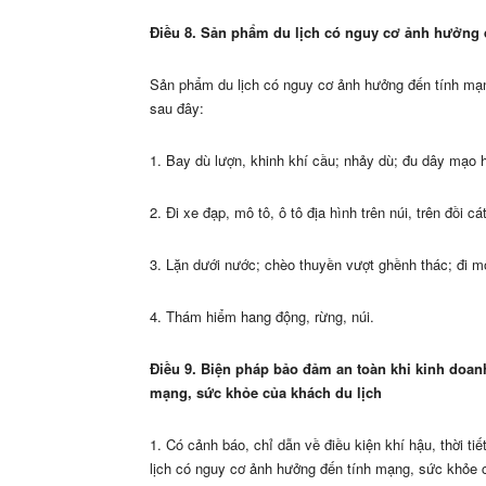
Điều 8. Sản phẩm du lịch có nguy cơ ảnh hưởng 
Sản phẩm du lịch có nguy cơ ảnh hưởng đến tính mạn
sau đây:
1. Bay dù lượn, khinh khí cầu; nhảy dù; đu dây mạo h
2. Đi xe đạp, mô tô, ô tô địa h
ì
nh trên núi, trên đồi cá
3. Lặn dưới nước; chèo thuyền vượt ghềnh thác; đi m
4. Thám hiểm hang động, rừng, núi.
Điều 9. Biện pháp bảo đảm an toàn khi kinh doa
mạng, sức khỏe của khách du lịch
1. Có cảnh báo, chỉ dẫn về điều kiện khí hậu, thời t
lịch có nguy cơ ảnh hưởng đến tính mạng, sức khỏe c