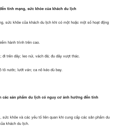
đến tính mạng, sức khỏe của khách du lịch
g, sức khỏe của khách du lịch khi có một hoặc một số hoạt động
iểm hành trình trên cao.
t; đi trên dây; leo núi, vách đá; đu dây vượt thác.
ô tô nước; lướt ván; ca nô kéo dù bay
.
nh các sản phẩm du lịch có nguy cơ ảnh hưởng đến tính
iết, sức khỏe và các yếu tố liên quan khi cung cấp các sản phẩm du
ủa khách du lịch.