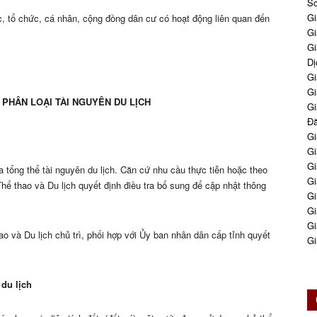
So
Gi
c, tổ chức, cá nhân, cộng đồng dân cư có hoạt động liên quan đến
Gi
Gi
Dị
Gi
Gi
, PHÂN LOẠI TÀI NGUYÊN DU LỊCH
Gi
Đă
Gi
Gi
Gi
a tổng thể tài nguyên du lịch. Căn cứ nhu cầu thực tiễn hoặc theo
Gi
hể thao và Du lịch quyết định điều tra bổ sung để cập nhật thông
Gi
Gi
Gi
ao và Du lịch chủ trì, phối hợp với Ủy ban nhân dân cấp tỉnh quyết
Gi
 du lịch