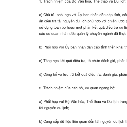
1. Trách nhiệm của Bộ Văn hóa, Thể thao và Du lịch:
a) Chủ trì, phối hợp với Ủy ban nhân dân cấp tỉnh, 
án điều tra tài nguyên du lịch phù hợp với chiến lược 
sử dụng toàn bộ hoặc một phần kết quả điều tra có li
các cơ quan nhà nước quản lý chuyên
ngành đã thực 
b) Phối hợp với Ủy ban nhân dân cấp tỉnh triển khai t
c) T
ổ
ng hợp kết quả điều tra, tổ chức đánh giá, phân l
d) Công bố và lưu trữ kết quả điều tra, đánh giá, phân 
2. Trách nhiệm của các bộ, cơ quan ngang bộ:
a) Phối hợp với Bộ Văn hóa, Thể thao và Du lịch tron
tài nguyên du lịch;
b) Cung cấp dữ liệu liên quan đến tài nguyên du lịc