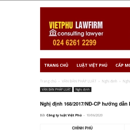
TRANG CHỦ
LUẬT VIỆT PHÚ
CẤP MỚ
Trang chủ
VĂN BẢN PHÁP LUẬT
Nghị định
Nghị
VĂN BẢN PHÁP LUẬT
Nghị định
Nghị định 168/2017/NĐ-CP hướng dẫn L
Bởi
Công ty luật Việt Phú
-
10/06/2020
CHÍNH PHỦ