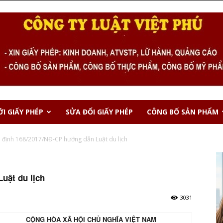
I GIẤY PHÉP
SỬA ĐỔI GIẤY PHÉP
CÔNG BỐ SẢN PHẨM
 định 168/2017/NĐ-CP hướng dẫn Luật du lịch
uật du lịch
3031
CỘNG HÒA XÃ HỘI CHỦ NGHĨA VIỆT NAM