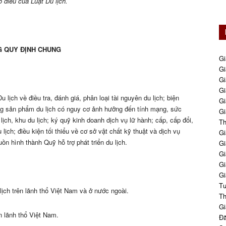
 điều của Luật Du lịch.
 QUY ĐỊNH CHUNG
Gi
Gi
Gi
Gi
 lịch về điều tra, đánh giá, phân loại tài nguyên du lịch; biện
Gi
ng sản phẩm du lịch có nguy cơ ảnh hưởng đến tính mạng, sức
Gi
ịch, khu du lịch; ký quỹ kinh doanh dịch vụ lữ hành; cấp, cấp đổi,
Th
 lịch; điều kiện tối thiểu về cơ sở vật chất kỹ thuật và dịch vụ
Gi
ồn hình thành Quỹ hỗ trợ phát triển du lịch.
Gi
Gi
Gi
Gi
Tư
ịch trên lãnh thổ Việt Nam và ở nước ngoài.
Th
Gi
n lãnh thổ Việt Nam.
Đă