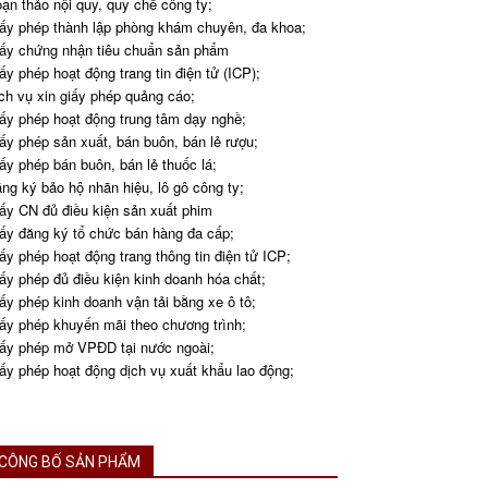
ạn thảo nội quy, quy chế công ty;
ấy phép thành lập phòng khám chuyên, đa khoa;
ấy chứng nhận tiêu chuẩn sản phẩm
ấy phép hoạt động trang tin điện tử (ICP);
ch vụ xin giấy phép quảng cáo;
ấy phép hoạt động trung tâm dạy nghề;
ấy phép sản xuất, bán buôn, bán lẻ rượu;
ấy phép bán buôn, bán lẻ thuốc lá;
ng ký bảo hộ nhãn hiệu, lô gô công ty;
ấy CN đủ điều kiện sản xuất phim
ấy đăng ký tổ chức bán hàng đa cấp;
ấy phép hoạt động trang thông tin điện tử ICP;
ấy phép đủ điều kiện kinh doanh hóa chất;
ấy phép kinh doanh vận tải bằng xe ô tô;
ấy phép khuyến mãi theo chương trình;
ấy phép mở VPĐD tại nước ngoài;
ấy phép hoạt động dịch vụ xuất khẩu lao động;
CÔNG BỐ SẢN PHẨM