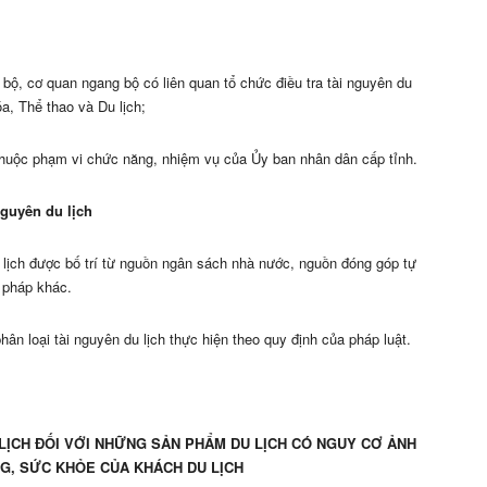
 bộ, cơ quan ngang bộ có liên quan tổ chức điều tra tài nguyên du
a, Thể thao và Du lịch;
h thuộc phạm vi chức năng, nhiệm vụ của Ủy ban nhân dân cấp tỉnh.
nguyên du lịch
du lịch được bố trí từ nguồn ngân sách nhà nước, nguồn đóng góp tự
 pháp khác.
phân loại tài nguyên du lịch thực hiện theo quy định của pháp luật.
LỊCH ĐỐI VỚI NHỮNG SẢN PHẨM DU LỊCH CÓ NGUY CƠ ẢNH
G, SỨC KHỎE CỦA KHÁCH DU LỊCH