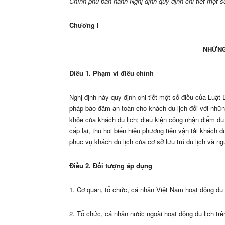
Chính phủ ban hành Nghị định quy định chi tiết một số
Chương I
NHỮNG
Điều 1. Phạm vi điều chỉnh
Nghị định này quy định chi tiết một số điều của Luật Du
pháp bảo đảm an toàn cho khách du lịch đối với nhữ
khỏe của khách du lịch; điều kiện công nhận điểm du l
cấp lại, thu hồi biển hiệu phương tiện vận tải khách du
phục vụ khách du lịch của cơ sở lưu trú du lịch và ngu
Điều 2. Đối tượng áp dụng
1.
Cơ quan, tổ chức, cá nhân Việt Nam hoạt động du l
2. Tổ chức, cá nhân nước ngoài hoạt động du lịch trê