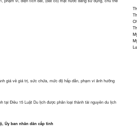
trí, phạm vi, diện tích đất, (đất có) mặt nước đang sử dụng, chủ thể
Th
Th
Ch
Th
Mỹ
Mỹ
Lư
ánh g
i
á về giá trị, sức chứa, mức độ hấp dẫn, phạm vi ảnh hưởng
nh tại Điều 15 Luật Du lịch được phân loại thành tài nguyên du lịch
ộ, Ủy ban nhân dân cấp tỉnh