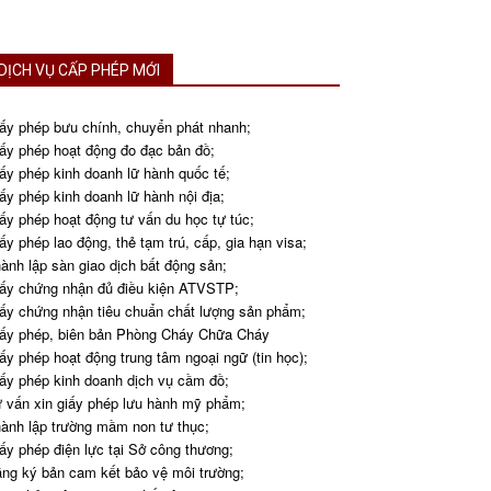
DỊCH VỤ CẤP PHÉP MỚI
ấy phép bưu chính, chuyển phát nhanh;
ấy phép hoạt động đo đạc bản đồ;
ấy phép kinh doanh lữ hành quốc tế;
ấy phép kinh doanh lữ hành nội địa;
ấy phép hoạt động tư vấn du học tự túc;
ấy phép lao động, thẻ tạm trú, cấp, gia hạn visa;
ành lập sàn giao dịch bất động sản;
ấy chứng nhận đủ điều kiện ATVSTP;
ấy chứng nhận tiêu chuẩn chất lượng sản phẩm;
ấy phép, biên bản Phòng Cháy Chữa Cháy
ấy phép hoạt động trung tâm ngoại ngữ (tin học);
ấy phép kinh doanh dịch vụ cầm đồ;
 vấn xin giấy phép lưu hành mỹ phẩm;
ành lập trường mầm non tư thục;
ấy phép điện lực tại Sở công thương;
ng ký bản cam kết bảo vệ môi trường;