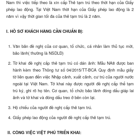
Nam thì việc tiếp theo là xin cấp Thẻ tạm trú theo thời hạn của Giấy
phép lao động. Tại Việt Nam thời hạn của Giấy phép lao động là 2
năm vì vậy thời gian tối đa của thẻ tạm trú là 2 năm.
I. HỒ SƠ KHÁCH HÀNG CẦN CHUẨN BỊ:
Văn bản đề nghị của cơ quan, tổ chức, cá nhân làm thủ tục mời,
bảo lãnh( thường là NSDLĐ)
Tờ khai đề nghị cấp thẻ tạm trú có dán ảnh: Mẫu NA8 được ban
hành kèm theo Thông tư số 04/2015/TT-BCA Quy định mẫu giấy
tờ liên quan đến việc Nhập cảnh, xuất cảnh, cư trú của người nước
ngoài tại Việt Nam. Tờ khai này được người đề nghị cấp thể tạm
trú ký, ghi rõ họ tên. Cơ quan, tổ chức bảo lãnh đóng dấu giáp lai
ảnh và tờ khai và đóng dấu treo ở bên còn lại.
Hộ chiếu của người đề nghị cấp thẻ tạm trú.
Giấy phép lao động của người đề nghị cấp thẻ tạm trú.
II.
CÔNG VIỆC VIỆT PHÚ TRIỂN KHAI: